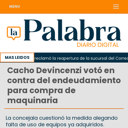
MENU
MAS LEIDOS
Odarda reclamó la reapertura de la sucursal del Correo Ar
Cacho Devincenzi votó en
contra del endeudamiento
para compra de
maquinaria
La concejala cuestionó la medida alegando
falta de uso de equipos ya adquiridos.