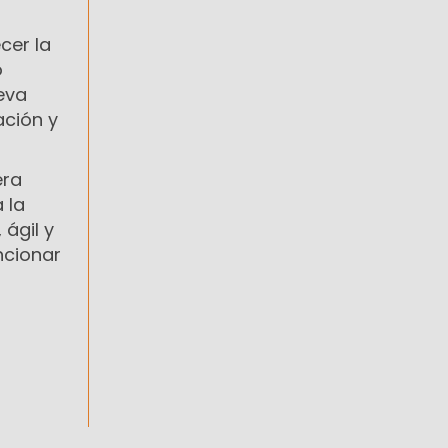
cer la
o
eva
ación y
era
 la
ágil y
ncionar