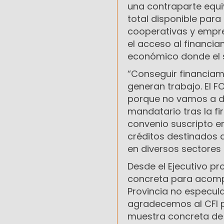
una contraparte equiv
total disponible par
cooperativas y empre
el acceso al financia
económico donde el s
“Conseguir financiam
generan trabajo. El F
porque no vamos a de
mandatario tras la fi
convenio suscripto e
créditos destinados a
en diversos sectores 
Desde el Ejecutivo p
concreta para acompa
Provincia no especula
agradecemos al CFI p
muestra concreta de 