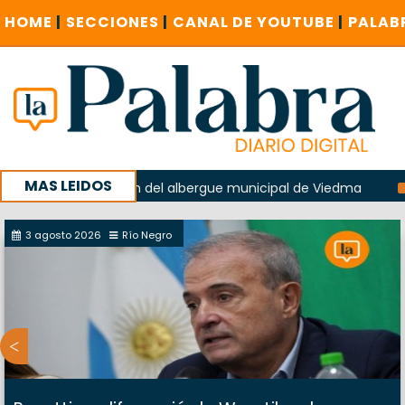
HOME
|
SECCIONES
|
CANAL DE YOUTUBE
|
PALAB
MAS LEIDOS
 la explosión del albergue municipal de Viedma
La Unesco
paña con un encuentro provincial en Roca
3 agosto 2026
Río Negro