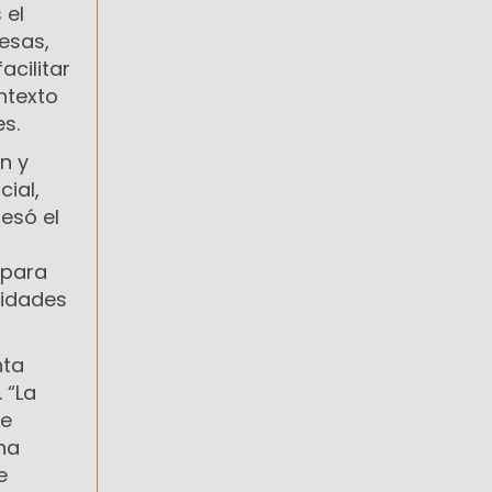
 el
esas,
cilitar
ntexto
s.
n y
ial,
esó el
 para
vidades
nta
 “La
Le
na
e