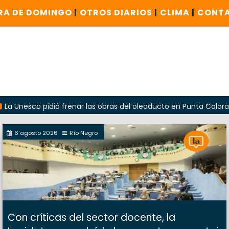
RA DE DOMINGO
|
OTROS DIARIOS
|
CLIMA
|
CONT
 pidió frenar las obras del oleoducto en Punta Colorada
6 agosto 2026
Río Negro
Con críticas del sector docente, la