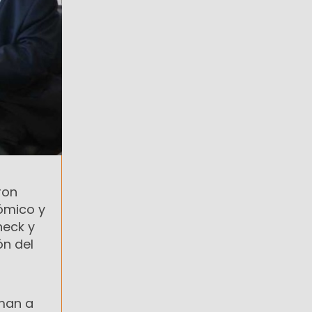
ron
ómico y
neck y
ón del
uman a