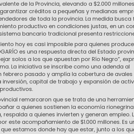
alente de la Provincia, elevando a $2.000 millones
a garantizar créditos a pequeñas y medianas empr
ndedores de toda la provincia. La medida busca fa
miento productivo en condiciones justas, en un co
istema bancario tradicional presenta restriccione
iento hoy es casi imposible para quienes produce
OGARÍO es una respuesta directa del Estado provinc
jar solos a los que apuestan por Río Negro”, expr
rma. La iniciativa se inscribe como una adenda al
n febrero pasado y amplía la cobertura de avales
 inversión, capital de trabajo y expansión de acti
productivos.
rovincial remarcaron que se trata de una herramie
ñar a quienes sostienen la economía rionegrina.
, respalda a quienes invierten y generan empleo. 
or este acompañamiento de $1.000 millones. Es u
que estamos donde hay que estar, junto a los qu