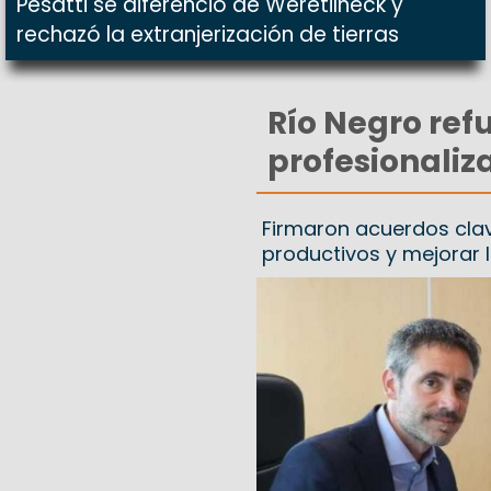
Pesatti se diferenció de Weretilneck y
rechazó la extranjerización de tierras
Río Negro ref
profesionaliz
Firmaron acuerdos clav
productivos y mejorar 