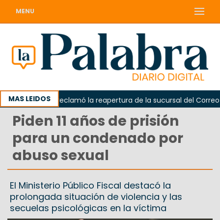
MENU
MAS LEIDOS
Odarda reclamó la reapertura de la sucursal del Correo Arg
Piden 11 años de prisión
para un condenado por
abuso sexual
El Ministerio Público Fiscal destacó la
prolongada situación de violencia y las
secuelas psicológicas en la víctima