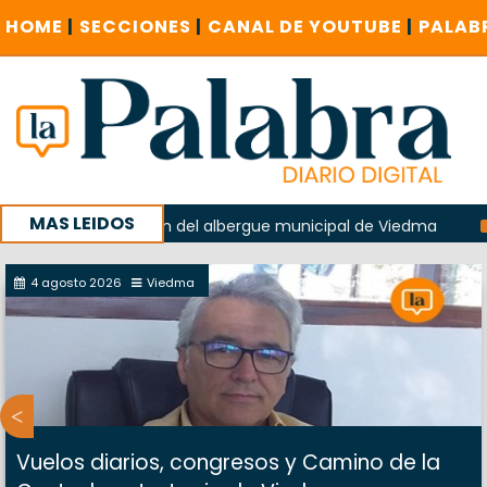
HOME
|
SECCIONES
|
CANAL DE YOUTUBE
|
PALAB
MAS LEIDOS
en la explosión del albergue municipal de Viedma
La Unes
mpaña con un encuentro provincial en Roca
4 agosto 2026
Viedma
Vuelos diarios, congresos y Camino de la