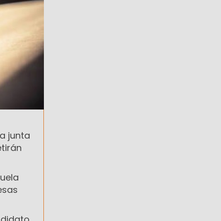
la junta
tirán
cuela
esas
ndidato