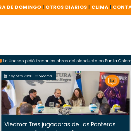
RA DE DOMINGO
|
OTROS DIARIOS
|
CLIMA
|
CONT
co pidió frenar las obras del oleoducto en Punta Colorada
7 agosto 2026
Viedma
Viedma: Tres jugadoras de Las Panteras