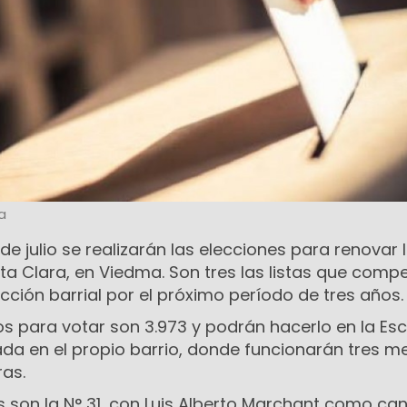
a
de julio se realizarán las elecciones para renovar 
nta Clara, en Viedma. Son tres las listas que compe
ción barrial por el próximo período de tres años.
os para votar son 3.973 y podrán hacerlo en la Es
ada en el propio barrio, donde funcionarán tres m
ras.
das son la N° 31, con Luis Alberto Marchant como ca