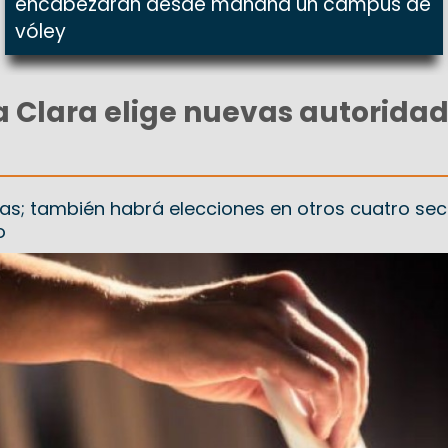
encabezarán desde mañana un campus de
vóley
ta Clara elige nuevas autoridad
stas; también habrá elecciones en otros cuatro se
o