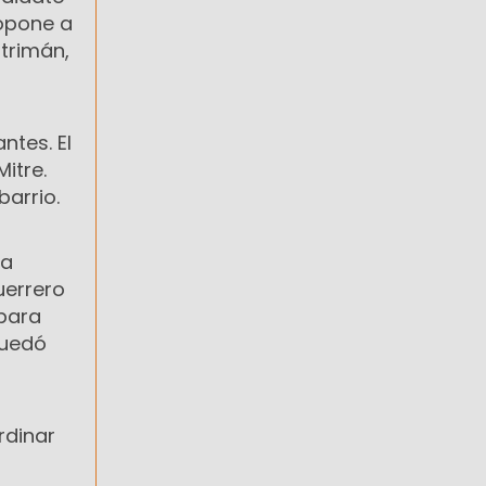
ropone a
atrimán,
ntes. El
Mitre.
barrio.
ma
uerrero
 para
quedó
rdinar