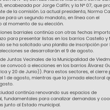
63, encabezada por Jorge Calfín; y la N° 07, que p
ente de la comisión. La actual presidenta, Norma C
rse para un segundo mandato, en línea con el
al momento de su elección.
ciones barriales continúa con otras fechas importa
lazo para presentar listas en los barrios Castello y 
o se ha solicitado una planilla de inscripción por 
lecciones se desarrollarán el 9 de agosto.
 de Juntas Vecinales de la Municipalidad de Vied
se convocó a elecciones en los barrios Álvarez G
ica y 20 de Junio)). Para estos sectores, el cierre
 el 1 de agosto, mientras que la jornada electoral 
agosto.
ciudad continúa renovando sus espacios de
al, fundamentales para canalizar demandas y coo
 junto al Estado municipal.