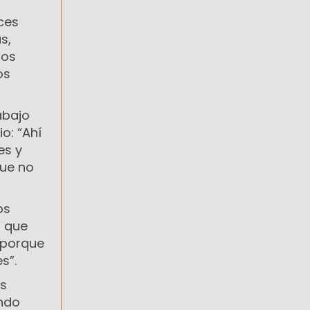
ces
s,
los
os
abajo
o: “Ahí
es y
que no
os
o que
 porque
s”.
ás
ando