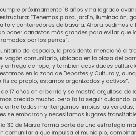
o cumple próximamente 18 años y ha logrado avan
aestructura: “Tenemos plaza, jardín, iluminación, ga
falto y contenedores de basura. Ahora pedimos a 
n poner canastos más grandes para evitar que l
ramados por los perros”.
nitario del espacio, la presidenta mencionó el tr
el vagón comunitario, ubicado en la plaza del barri
y entrega de ropa, y también actividades cultural
 estamos en la zona de Deportes y Cultura y, aun
físico propio, estamos organizados y activos”.
de 17 años en el barrio y se mostró orgullosa de l
emos crecido mucho, pero falta seguir cuidando l
e entre todos mantengamos limpias las veredas,
les se embarran y necesitamos lugares transitable
rrio 30 de Marzo forma parte de una estrategia m
ón comunitaria que impulsa el municipio, combin