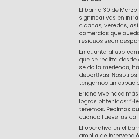
El barrio 30 de Marz
significativos en infr
cloacas, veredas, as
comercios que pueda
residuos sean despar
En cuanto al uso comu
que se realiza desde 
se da la merienda, ha
deportivas. Nosotros
tengamos un espacio 
Brione vive hace más 
logros obtenidos: “H
tenemos. Pedimos qu
cuando llueve las cal
El operativo en el ba
amplia de intervenci