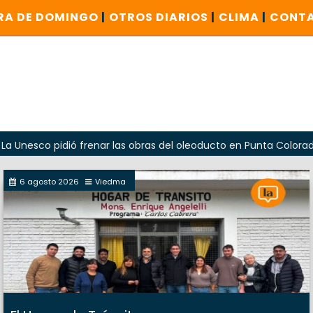
RA DE DOMINGO
|
OTROS DIARIOS
|
CLIMA
|
CONT
pidió frenar las obras del oleoducto en Punta Colorada
O
6 agosto 2026
Viedma