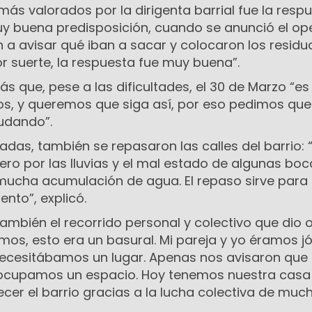
ás valorados por la dirigenta barrial fue la resp
uy buena predisposición, cuando se anunció el op
a avisar qué iban a sacar y colocaron los residu
or suerte, la respuesta fue muy buena”.
 que, pese a las dificultades, el 30 de Marzo “es
ios, y queremos que siga así, por eso pedimos que
udando”.
izadas, también se repasaron las calles del barrio:
ro por las lluvias y el mal estado de algunas bo
ucha acumulación de agua. El repaso sirve para 
ento”, explicó.
también el recorrido personal y colectivo que dio o
mos, esto era un basural. Mi pareja y yo éramos j
necesitábamos un lugar. Apenas nos avisaron que
 ocupamos un espacio. Hoy tenemos nuestra casa
recer el barrio gracias a la lucha colectiva de muc