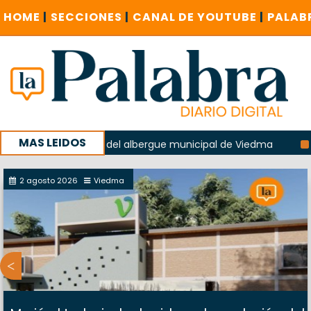
HOME
|
SECCIONES
|
CANAL DE YOUTUBE
|
PALAB
MAS LEIDOS
la explosión del albergue municipal de Viedma
La Unesco 
aña con un encuentro provincial en Roca
2 agosto 2026
Viedma