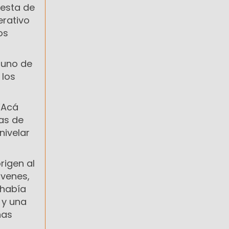
uesta de
erativo
os
 uno de
 los
 “Acá
cas de
nivelar
rigen al
óvenes,
 había
 y una
has