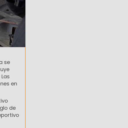
a se
luye
 Las
ones en
tivo
eglo de
eportivo