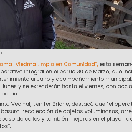
a
grama “Viedma Limpia en Comunidad”,
esta seman
perativo integral en el barrio 30 de Marzo, que inc
ntenimiento urbano y acompañamiento municipal.
 lunes y se extenderán hasta el viernes, con acci
 barrio.
unta Vecinal, Jenifer Brione, destacó que “el opera
e basura, recolección de objetos voluminosos, arr
epaso de calles y también mejoras en el playón d
tos”.