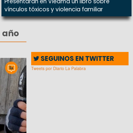
Presentarán en Viedma un libro sobre
vínculos tóxicos y violencia familiar
s año
SEGUINOS EN TWITTER
Tweets por Diario La Palabra