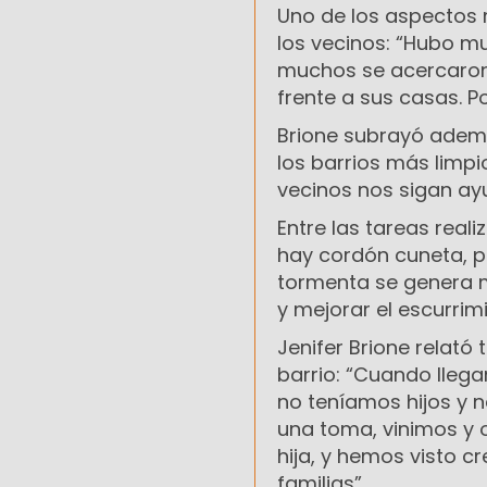
Uno de los aspectos m
los vecinos: “Hubo m
muchos se acercaron 
frente a sus casas. P
Brione subrayó además
los barrios más limp
vecinos nos sigan ay
Entre las tareas real
hay cordón cuneta, pe
tormenta se genera m
y mejorar el escurrimi
Jenifer Brione relató 
barrio: “Cuando llega
no teníamos hijos y 
una toma, vinimos y
hija, y hemos visto c
familias”.