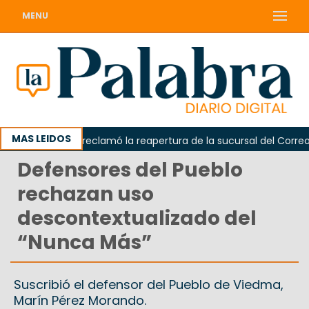
MENU
MAS LEIDOS
Odarda reclamó la reapertura de la sucursal del Correo Arg
Defensores del Pueblo
rechazan uso
descontextualizado del
“Nunca Más”
Suscribió el defensor del Pueblo de Viedma,
Marín Pérez Morando.