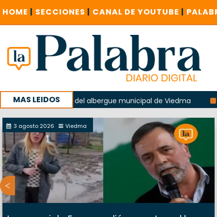
HOME
|
SECCIONES
|
CANAL DE YOUTUBE
|
PALAB
MAS LEIDOS
 la explosión del albergue municipal de Viedma
La Unesco
paña con un encuentro provincial en Roca
3 agosto 2026
Viedma