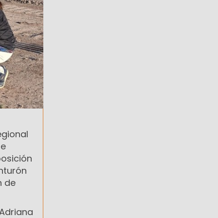
egional
de
posición
inturón
n de
 Adriana