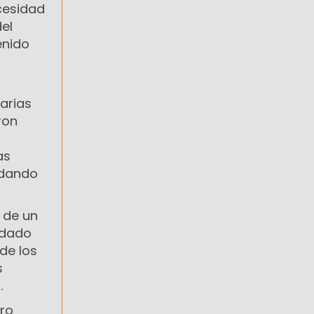
cesidad
el
enido
arias
ron
as
ndando
 de un
 dado
de los
s
.
ero