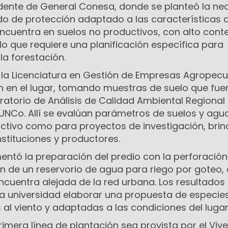
ndente de General Conesa, donde se planteó la ne
do de protección adaptado a las características d
 encuentra en suelos no productivos, con alto cont
, lo que requiere una planificación específica para
 la forestación.
 la Licenciatura en Gestión de Empresas Agropecu
ón en el lugar, tomando muestras de suelo que fue
ratorio de Análisis de Calidad Ambiental Regional
NCo. Allí se evalúan parámetros de suelos y agu
ctivo como para proyectos de investigación, bri
stituciones y productores.
entó la preparación del predio con la perforación
ón de un reservorio de agua para riego por goteo,
ncuentra alejada de la red urbana. Los resultados 
 la universidad elaborar una propuesta de especie
s al viento y adaptadas a las condiciones del lugar
primera línea de plantación sea provista por el Viv