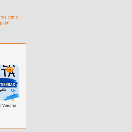
erras como
 país"
n Viedma