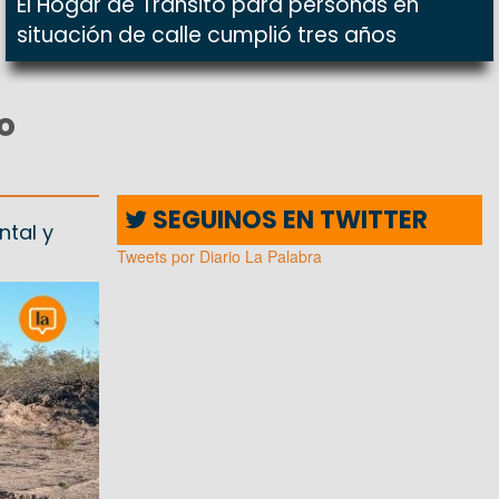
El Hogar de Tránsito para personas en
situación de calle cumplió tres años
o
SEGUINOS EN TWITTER
ntal y
Tweets por Diario La Palabra