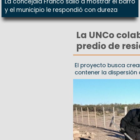
La concejala Franco salió a mostrar el barro
y el municipio le respondió con dureza
La UNCo colab
predio de res
El proyecto busca crea
contener la dispersión