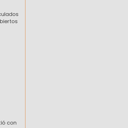
nculados
ubiertos
tió con