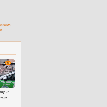
iberante
co
hoy un
pieza