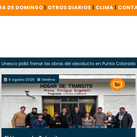
RA DE DOMINGO
|
OTROS DIARIOS
|
CLIMA
|
CONT
pidió frenar las obras del oleoducto en Punta Colorada
O
6 agosto 2026
Viedma