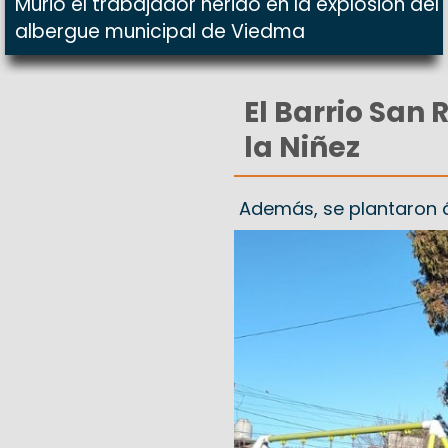
Murió el trabajador herido en la explosión del
albergue municipal de Viedma
El Barrio San 
la Niñez
Además, se plantaron á