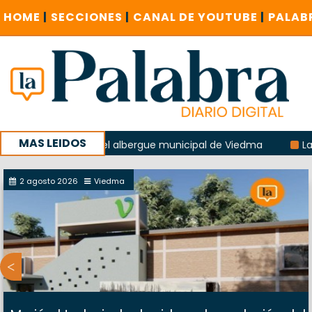
HOME
|
SECCIONES
|
CANAL DE YOUTUBE
|
PALAB
MAS LEIDOS
la explosión del albergue municipal de Viedma
La Unesco 
aña con un encuentro provincial en Roca
2 agosto 2026
Viedma