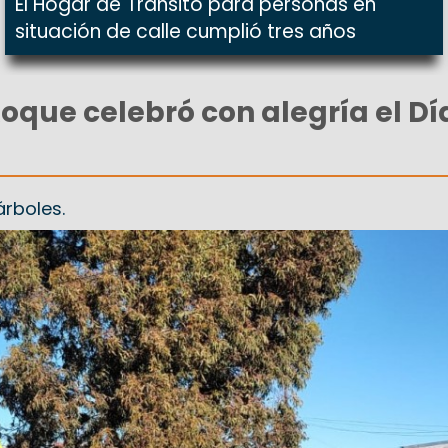
El Hogar de Tránsito para personas en
situación de calle cumplió tres años
Roque celebró con alegría el Dí
rboles.