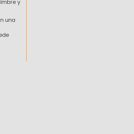
Mimbre y
on una
sede