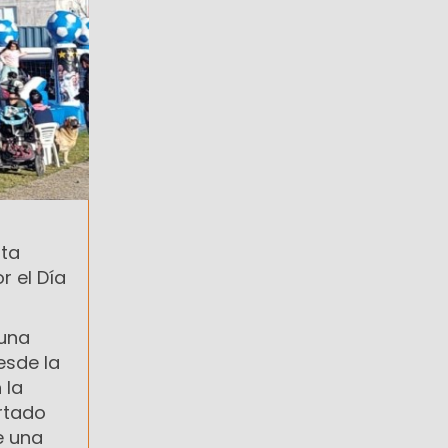
nta
r el Día
 una
esde la
 la
ortado
e una