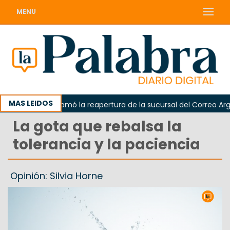
MENU
MAS LEIDOS
Odarda reclamó la reapertura de la sucursal del Correo Argent
La gota que rebalsa la
tolerancia y la paciencia
Opinión: Silvia Horne