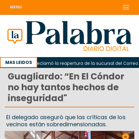
MENU
MAS LEIDOS
Odarda reclamó la reapertura de la sucursal del Correo Arge
Guagliardo: “En El Cóndor
no hay tantos hechos de
inseguridad"
El delegado aseguró que las críticas de los
vecinos están sobredimensionadas.