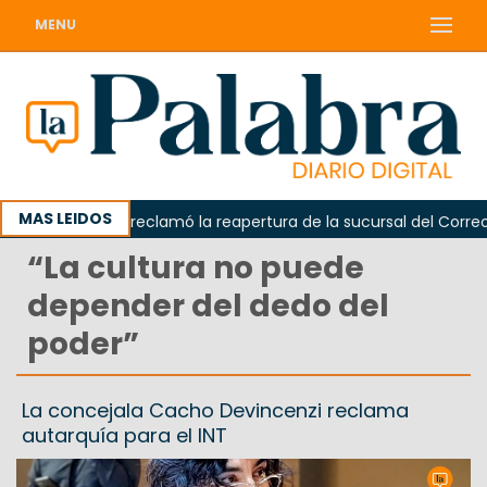
MENU
MAS LEIDOS
Odarda reclamó la reapertura de la sucursal del Correo Arg
“La cultura no puede
depender del dedo del
poder”
La concejala Cacho Devincenzi reclama
autarquía para el INT