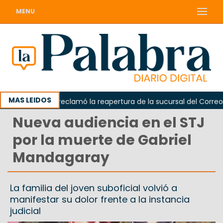
MENU
MAS LEIDOS
Odarda reclamó la reapertura de la sucursal del Correo Arg
Nueva audiencia en el STJ
por la muerte de Gabriel
Mandagaray
La familia del joven suboficial volvió a
manifestar su dolor frente a la instancia
judicial