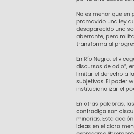
No es menor que en p
promovido una ley que
desaparecido una sol
aberrante, pero milit
transforma al progre
En Río Negro, el vice
discursos de odio”, en
limitar el derecho a
subjetivos. El poder
institucionalizar el p
En otras palabras, la
contradiga son discur
minorías. Esta acció
ideas en el claro me
expresarse librement