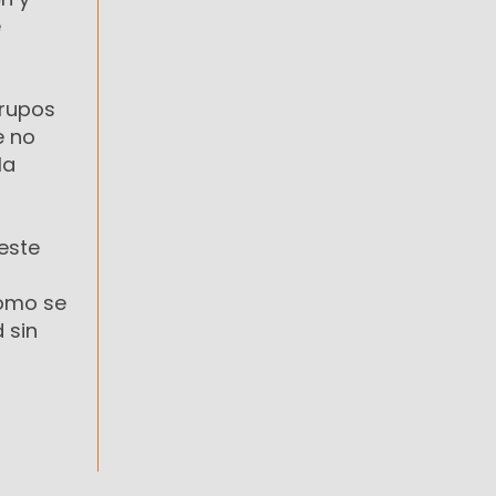
e
grupos
e no
la
este
como se
 sin