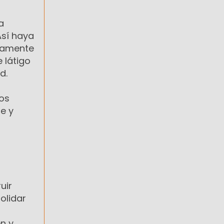
a
Así haya
utamente
 látigo
d.
los
je y
uir
olidar
n y