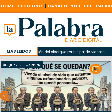
HOME
|
SECCIONES
|
CANAL DE YOUTUBE
|
PALAB
MAS LEIDOS
 en la explosión del albergue municipal de Viedma
La Une
Cuentas investigue contratación de baños de la Feria
5 julio 2026
Opinion