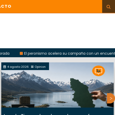
ACTO
El peronismo acelera su campaña con un encuentro provinc
4 agosto 2026
Opinion