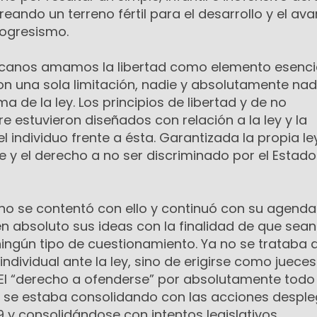
eando un terreno fértil para el desarrollo y el av
rogresismo.
blicanos amamos la libertad como elemento esencia
n una sola limitación, nadie y absolutamente nad
a de la ley. Los principios de libertad y de no
e estuvieron diseñados con relación a la ley y la
l individuo frente a ésta. Garantizada la propia ley
e y el derecho a no ser discriminado por el Estado
no se contentó con ello y continuó con su agenda
en absoluto sus ideas con la finalidad de que sean
 ningún tipo de cuestionamiento. Ya no se trataba 
 individual ante la ley, sino de erigirse como jueces
. El “derecho a ofenderse” por absolutamente todo
s se estaba consolidando con las acciones despl
 y consolidándose con intentos legislativos.