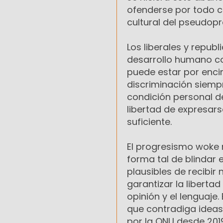
ofenderse por todo cr
cultural del pseudop
Los liberales y repu
desarrollo humano co
puede estar por encim
discriminación siempr
condición personal de
libertad de expresars
suficiente.
El progresismo woke 
forma tal de blindar 
plausibles de recibir
garantizar la libertad
opinión y el lenguaje
que contradiga idea
por la ONU desde 2019