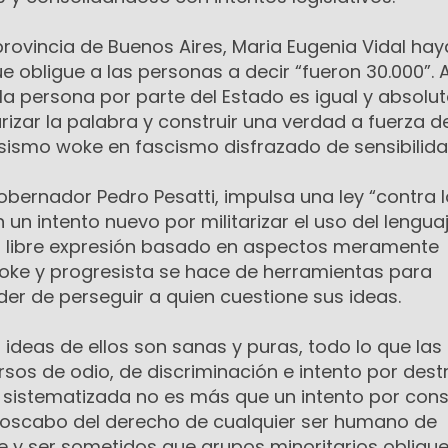
rovincia de Buenos Aires, Maria Eugenia Vidal hay
 obligue a las personas a decir “fueron 30.000”. 
a persona por parte del Estado es igual y absol
arizar la palabra y construir una verdad a fuerza de
sismo woke en fascismo disfrazado de sensibilida
gobernador Pedro Pesatti, impulsa una ley “contra 
 un intento nuevo por militarizar el uso del lengua
 la libre expresión basado en aspectos meramente
 woke y progresista se hace de herramientas para
oder de perseguir a quien cuestione sus ideas.
s ideas de ellos son sanas y puras, todo lo que las
sos de odio, de discriminación e intento por destr
n sistematizada no es más que un intento por cons
noscabo del derecho de cualquier ser humano de
e y ser sometidos que grupos minoritarios obligue