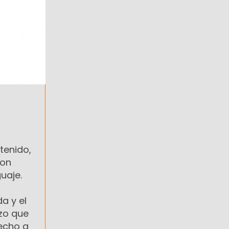
tenido,
ron
uaje.
a y el
izo que
recho a