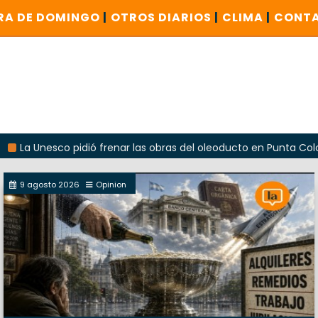
RA DE DOMINGO
|
OTROS DIARIOS
|
CLIMA
|
CONT
sco pidió frenar las obras del oleoducto en Punta Colorada
9 agosto 2026
Opinion