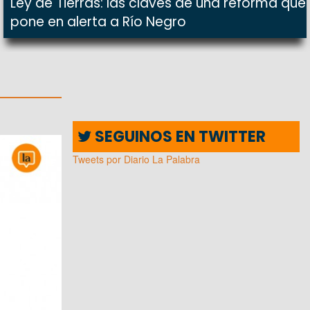
Ley de Tierras: las claves de una reforma que
pone en alerta a Río Negro
SEGUINOS EN TWITTER
Tweets por Diario La Palabra