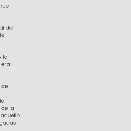
ance
l del
ie
 la
 era
 de
de
 de la
 aquello
egadas