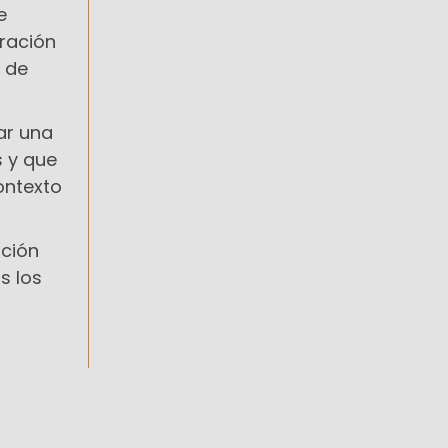
e
tración
a de
ar una
s y que
ontexto
ación
s los