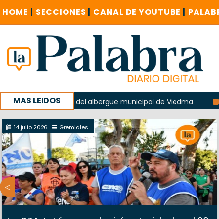
HOME
|
SECCIONES
|
CANAL DE YOUTUBE
|
PALAB
MAS LEIDOS
n la explosión del albergue municipal de Viedma
La Unesc
mpaña con un encuentro provincial en Roca
14 julio 2026
Gremiales