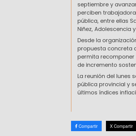
septiembre y avanzar 
perciben trabajadoras
pública, entre ellas 
Niñez, Adolescencia y
Desde la organizació
propuesta concreta q
permita recomponer el
de incremento sosten
La reunión del lunes 
pública provincial y s
últimos índices inflac
Compartir
X Compartir