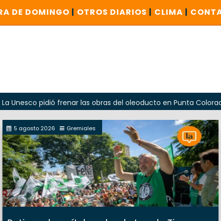
RA DE DOMINGO
|
OTROS DIARIOS
|
CLIMA
|
CONT
o pidió frenar las obras del oleoducto en Punta Colorada
5 agosto 2026
Gremiales