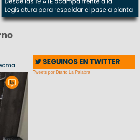
Desde las 19 ATE acampa frente a la
Legislatura para respaldar el pase a planta
rno
SEGUINOS EN TWITTER
Viedma
Tweets por Diario La Palabra