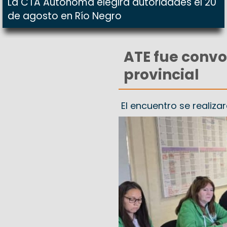
La CTA Autónoma elegirá autoridades el 20
de agosto en Río Negro
ATE fue convo
provincial
El encuentro se realiza