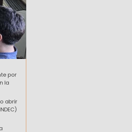
nte por
n la
o abrir
(INDEC)
a