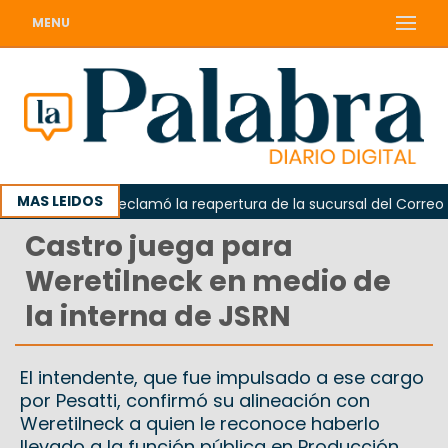
MENU
MAS LEIDOS
Odarda reclamó la reapertura de la sucursal del Correo Arg
Castro juega para
Weretilneck en medio de
la interna de JSRN
El intendente, que fue impulsado a ese cargo
por Pesatti, confirmó su alineación con
Weretilneck a quien le reconoce haberlo
llevado a la función pública en Producción.