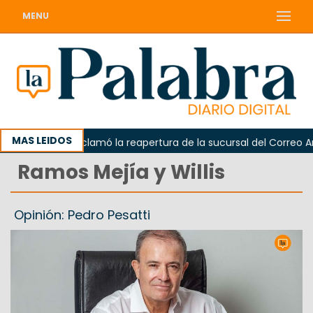
MENU
MAS LEIDOS
Odarda reclamó la reapertura de la sucursal del Correo Argent
Ramos Mejía y Willis
Opinión: Pedro Pesatti