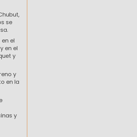
 Chubut,
os se
sa.
 en el
y en el
quet y
reno y
to en la
e
cinas y