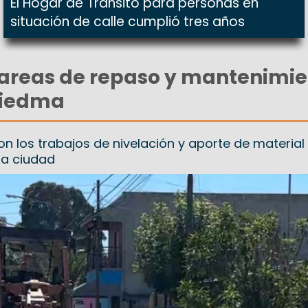
El Hogar de Tránsito para personas en
situación de calle cumplió tres años
tareas de repaso y mantenimi
Viedma
on los trabajos de nivelación y aporte de material
 la ciudad