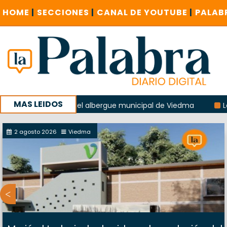
HOME
|
SECCIONES
|
CANAL DE YOUTUBE
|
PALAB
MAS LEIDOS
la explosión del albergue municipal de Viedma
La Unesco 
aña con un encuentro provincial en Roca
2 agosto 2026
Viedma