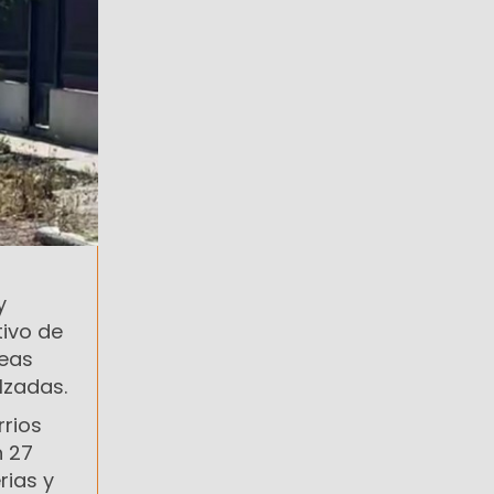
y
tivo de
reas
lzadas.
rrios
n 27
rias y