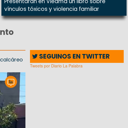
Presentarán en Viedma un libro sobre
vínculos tóxicos y violencia familiar
ento
SEGUINOS EN TWITTER
 calcáreo
Tweets por Diario La Palabra