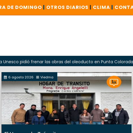
RA DE DOMINGO
|
OTROS DIARIOS
|
CLIMA
|
CONT
pidió frenar las obras del oleoducto en Punta Colorada
O
6 agosto 2026
Viedma