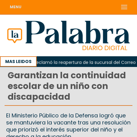
MENU
MAS LEIDOS
Odarda reclamó la reapertura de la sucursal del Correo Arge
Garantizan la continuidad
escolar de un niño con
discapacidad
El Ministerio Público de la Defensa logró que
se mantuviera la vacante tras una resolución
que priorizó el interés superior del niño y el
derecho a la educación.