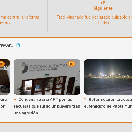
Siguiente
dma contra la reforma
Fred Machado fue declarado culpable e
ierras
Unidos
esar...
para
Condenan a una ART por las
Reformularon la acusa
con
secuelas que sufrió un playero tras
el femicidio de Paola Mu
una agresión