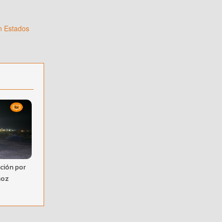
n Estados
ción por
ñoz