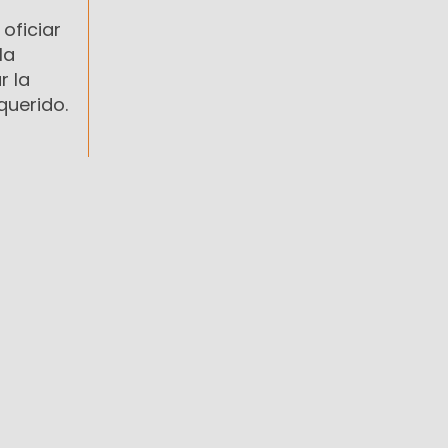
 oficiar
la
r la
querido.