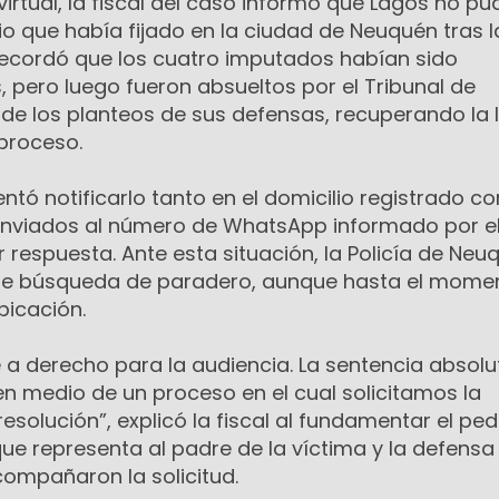
virtual, la fiscal del caso informó que Lagos no pu
io que había fijado en la ciudad de Neuquén tras l
 Recordó que los cuatro imputados habían sido
 pero luego fueron absueltos por el Tribunal de
de los planteos de sus defensas, recuperando la 
 proceso.
tentó notificarlo tanto en el domicilio registrado 
enviados al número de WhatsApp informado por el
 respuesta. Ante esta situación, la Policía de Neu
e de búsqueda de paradero, aunque hasta el mome
bicación.
 a derecho para la audiencia. La sentencia absolu
en medio de un proceso en el cual solicitamos la
solución”, explicó la fiscal al fundamentar el pe
 que representa al padre de la víctima y la defensa
compañaron la solicitud.