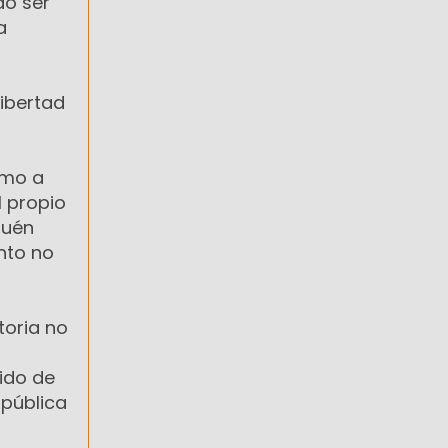
do ser
a
libertad
como a
 propio
quén
nto no
toria no
dido de
 pública