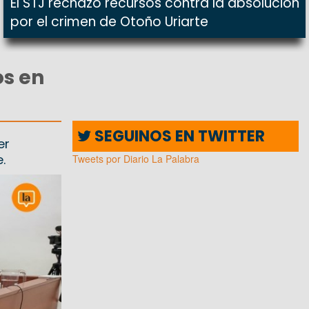
El STJ rechazó recursos contra la absolución
por el crimen de Otoño Uriarte
os en
SEGUINOS EN TWITTER
er
.
Tweets por Diario La Palabra