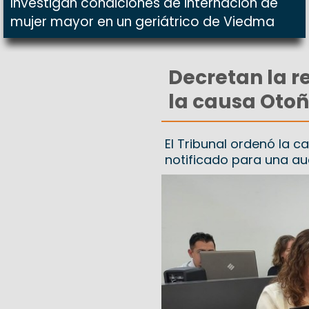
Investigan condiciones de internación de
mujer mayor en un geriátrico de Viedma
Decretan la r
la causa Otoñ
El Tribunal ordenó la c
notificado para una au