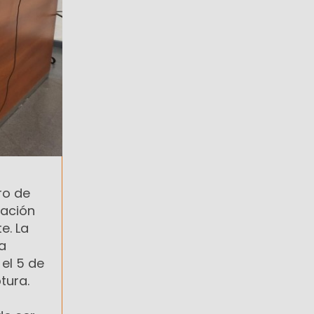
ero de
vación
e. La
ra
 el 5 de
tura.