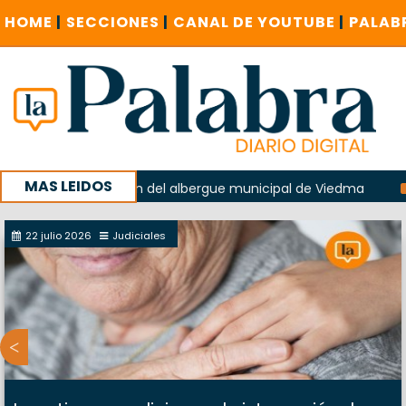
HOME
|
SECCIONES
|
CANAL DE YOUTUBE
|
PALAB
MAS LEIDOS
en la explosión del albergue municipal de Viedma
La Unesc
mpaña con un encuentro provincial en Roca
22 julio 2026
Judiciales