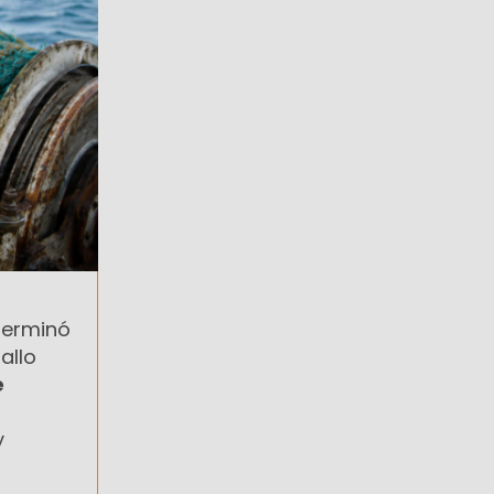
terminó
allo
e
y