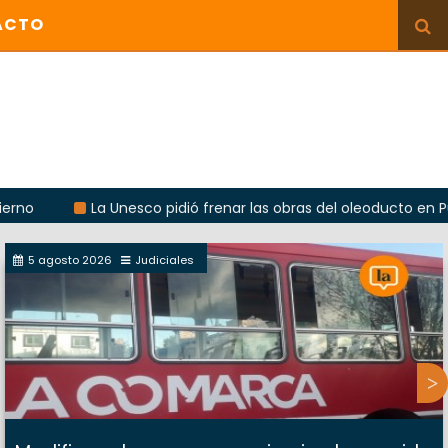
ACTO
La Unesco pidió frenar las obras del oleoducto en Punta Colo
5 agosto 2026
Judiciales