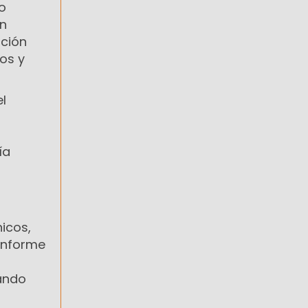
o
un
nción
os y
l
ía
icos,
informe
uando