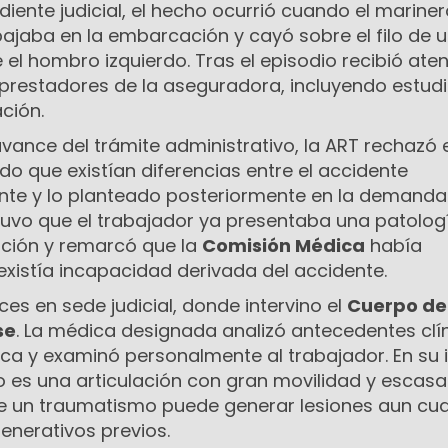
iente judicial, el hecho ocurrió cuando el mariner
ajaba en la embarcación y cayó sobre el filo de 
l hombro izquierdo. Tras el episodio recibió ate
prestadores de la aseguradora, incluyendo estudi
ación.
vance del trámite administrativo, la ART rechazó e
 que existían diferencias entre el accidente
nte y lo planteado posteriormente en la demanda
stuvo que el trabajador ya presentaba una patolog
ación y remarcó que la
Comisión Médica
había
xistía incapacidad derivada del accidente.
es en sede judicial, donde intervino el
Cuerpo de
se
. La médica designada analizó antecedentes clín
a y examinó personalmente al trabajador. En su 
o es una articulación con gran movilidad y escasa
que un traumatismo puede generar lesiones aun c
enerativos previos.