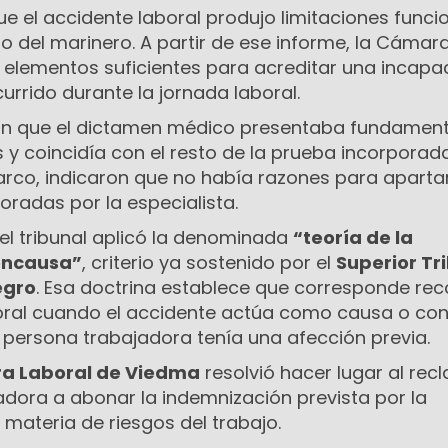
ue el accidente laboral produjo limitaciones funci
o del marinero. A partir de ese informe, la Cámar
n elementos suficientes para acreditar una incapa
urrido durante la jornada laboral.
on que el dictamen médico presentaba fundamen
 y coincidía con el resto de la prueba incorporada
arco, indicaron que no había razones para aparta
oradas por la especialista.
o, el tribunal aplicó la denominada
“teoría de la
concausa”
, criterio ya sostenido por el
Superior Tr
egro
. Esa doctrina establece que corresponde re
oral cuando el accidente actúa como causa o co
la persona trabajadora tenía una afección previa.
a Laboral de Viedma
resolvió hacer lugar al rec
dora a abonar la indemnización prevista por la
n materia de riesgos del trabajo.