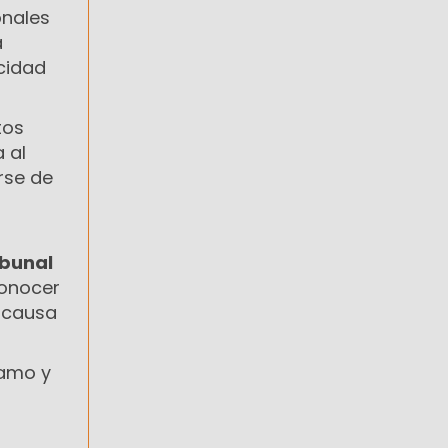
onales
a
cidad
tos
 al
rse de
ibunal
conocer
ncausa
lamo y