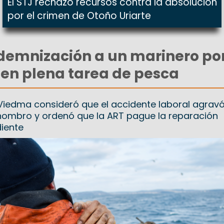
El STJ rechazó recursos contra la absolución
por el crimen de Otoño Uriarte
demnización a un marinero po
a en plena tarea de pesca
Viedma consideró que el accidente laboral agrav
 hombro y ordenó que la ART pague la reparación
iente