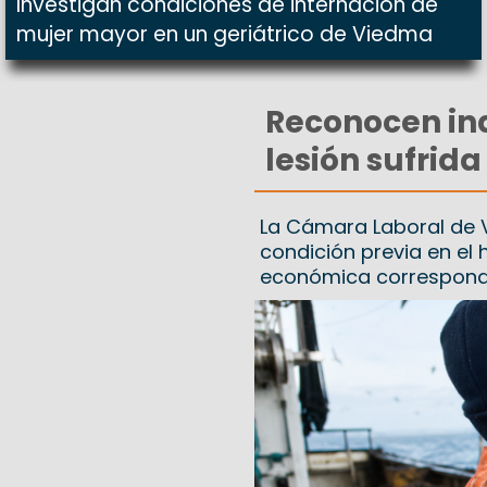
Investigan condiciones de internación de
mujer mayor en un geriátrico de Viedma
Reconocen in
lesión sufrid
La Cámara Laboral de 
condición previa en el
económica correspond