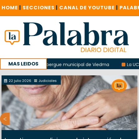
HOME
|
SECCIONES
|
CANAL DE YOUTUBE
|
PALAB
MAS LEIDOS
plosión del albergue municipal de Viedma
La UCR sostendr
sucursal del Correo Argentino en Sierra Grande
22 julio 2026
Judiciales