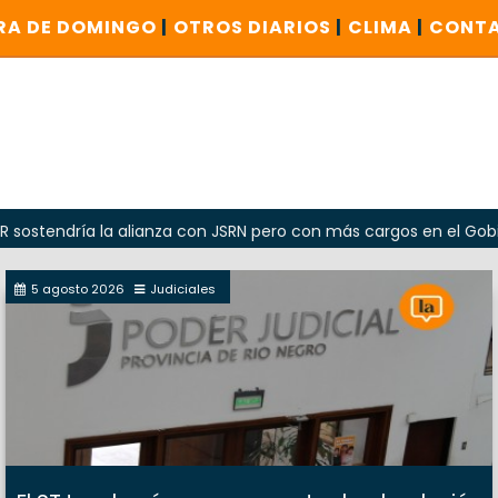
RA DE DOMINGO
|
OTROS DIARIOS
|
CLIMA
|
CONT
ía la alianza con JSRN pero con más cargos en el Gobierno
5 agosto 2026
Judiciales