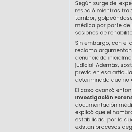
Según surge del exped
resbaló mientras trab
tambor, golpeándose e
médica por parte de 
sesiones de rehabilit
Sin embargo, con el a
reclamo argumentando
denunciado inicialme
judicial. Además, so
previa en esa articul
determinado que no e
El caso avanzó entonc
Investigación Foren
documentación médic
explicó que el hombr
estabilidad, por lo 
existan procesos deg