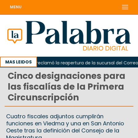
MENU
MAS LEIDOS
Odarda reclamó la reapertura de la sucursal del Correo Arg
Cinco designaciones para
las fiscalías de la Primera
Circunscripción
Cuatro fiscales adjuntos cumplirán
funciones en Viedma y una en San Antonio
Oeste tras la definición del Consejo de la
Magistratura