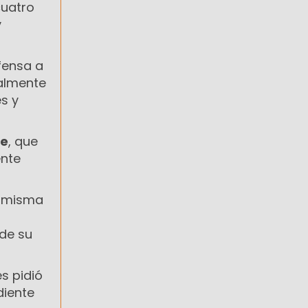
cuatro
y
efensa a
malmente
s y
te
, que
ente
a misma
 de su
es pidió
diente