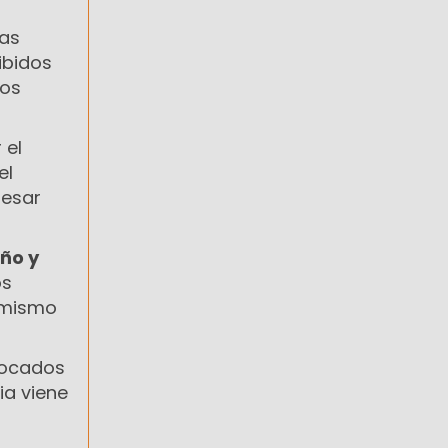
das
ibidos
los
 el
el
resar
iño y
os
l mismo
vocados
ia viene