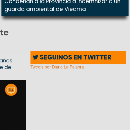
Condenan a la Provincia a indemnizar a un
guarda ambiental de Viedma
te
SEGUINOS EN TWITTER
 años
e de
Tweets por Diario La Palabra