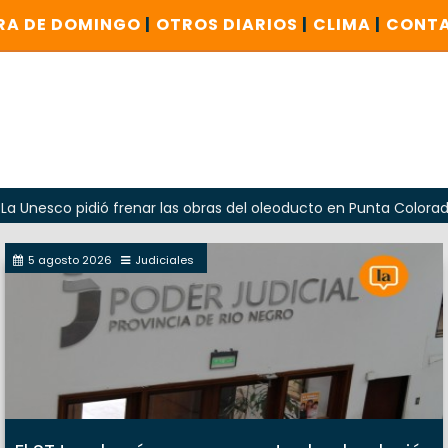
RA DE DOMINGO
|
OTROS DIARIOS
|
CLIMA
|
CONT
pidió frenar las obras del oleoducto en Punta Colorada
O
5 agosto 2026
Judiciales