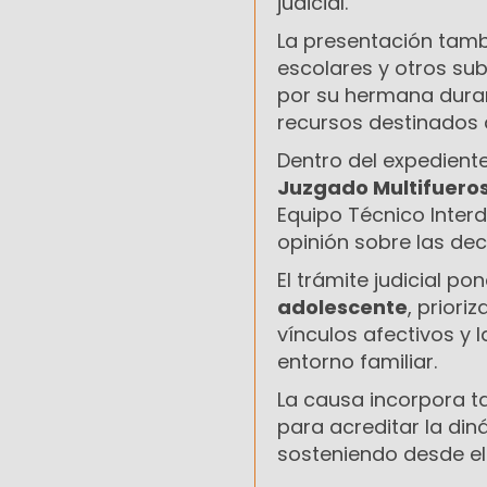
judicial.
La presentación tambi
escolares y otros su
por su hermana duran
recursos destinados 
Dentro del expedient
Juzgado Multifuero
Equipo Técnico Interd
opinión sobre las dec
El trámite judicial pon
adolescente
, priori
vínculos afectivos y 
entorno familiar.
La causa incorpora t
para acreditar la di
sosteniendo desde el 