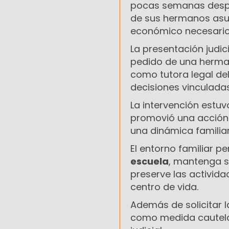
pocas semanas despu
de sus hermanos asu
económico necesario 
La presentación judic
pedido de una herm
como tutora legal de
decisiones vinculadas
La intervención estuv
promovió una acción d
una dinámica familia
El entorno familiar p
escuela
, mantenga s
preserve las activida
centro de vida.
Además de solicitar l
como medida cautel