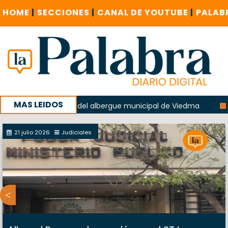
HOME
|
SECCIONES
|
CANAL DE YOUTUBE
|
PALAB
MAS LEIDOS
la explosión del albergue municipal de Viedma
La Unesco 
aña con un encuentro provincial en Roca
21 julio 2026
Judiciales