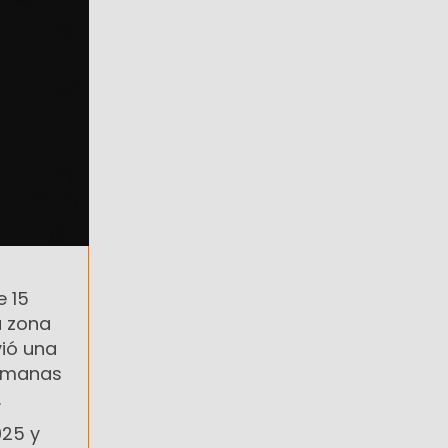
e 15
a zona
ió una
ermanas
.
025 y