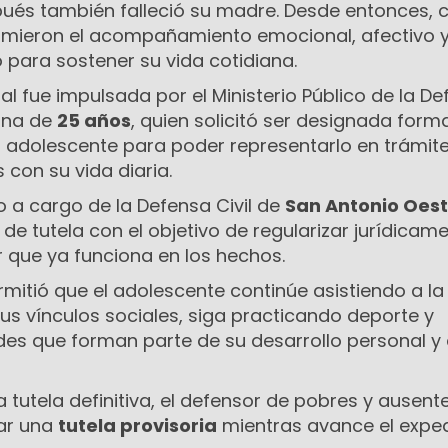
és también falleció su madre. Desde entonces, 
mieron el acompañamiento emocional, afectivo 
para sostener su vida cotidiana.
ial fue impulsada por el Ministerio Público de la D
ana de
25 años
, quien solicitó ser designada for
l adolescente para poder representarlo en trámite
 con su vida diaria.
o a cargo de la Defensa Civil de
San Antonio Oes
e tutela con el objetivo de regularizar jurídicam
r que ya funciona en los hechos.
ermitió que el adolescente continúe asistiendo a l
us vínculos sociales, siga practicando deporte y
des que forman parte de su desarrollo personal y
a tutela definitiva, el defensor de pobres y ausent
ar una
tutela provisoria
mientras avance el expe