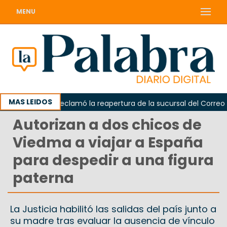
MENU
MAS LEIDOS
Odarda reclamó la reapertura de la sucursal del Correo Arge
Autorizan a dos chicos de
Viedma a viajar a España
para despedir a una figura
paterna
La Justicia habilitó las salidas del país junto a
su madre tras evaluar la ausencia de vínculo