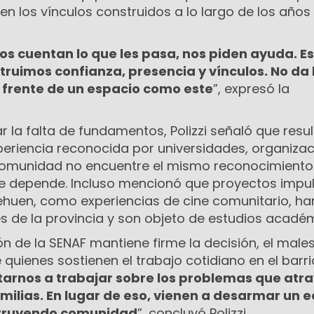
n los vínculos construidos a lo largo de los años
nos cuentan lo que les pasa, nos piden ayuda. E
ruimos confianza, presencia y vínculos. No da 
 frente de un espacio como este
”, expresó la
la falta de fundamentos, Polizzi señaló que resul
periencia reconocida por universidades, organiza
 comunidad no encuentre el mismo reconocimiento
ue depende. Incluso mencionó que proyectos impu
ehuen, como experiencias de cine comunitario, ha
es de la provincia y son objeto de estudios acadé
n de la SENAF mantiene firme la decisión, el male
quienes sostienen el trabajo cotidiano en el barrio
arnos a trabajar sobre los problemas que atr
familias. En lugar de eso, vienen a desarmar un 
struyendo comunidad
”, concluyó Polizzi.