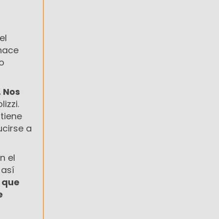
el
hace
o
. Nos
lizzi.
stiene
cirse a
n el
 así
o que
e