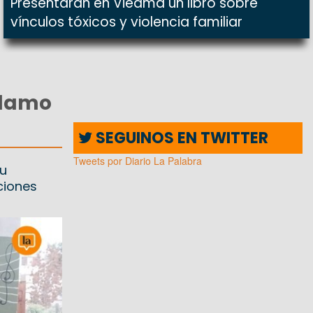
Presentarán en Viedma un libro sobre
vínculos tóxicos y violencia familiar
clamo
SEGUINOS EN TWITTER
Tweets por Diario La Palabra
su
ciones