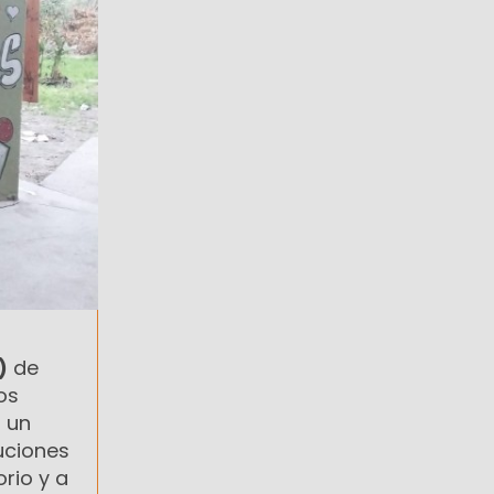
)
de
os
 un
uciones
orio y a