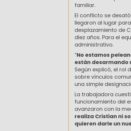
familiar.
El conflicto se desa
llegaron al lugar par
desplazamiento de Cr
diez años. Para el e
administrativo.
“
No estamos peleand
están desarmando u
Según explicó, el rol
sobre vínculos comun
una simple designaci
La trabajadora cuest
funcionamiento del e
avanzaron con la med
realiza Cristian ni 
quieren darle un nu