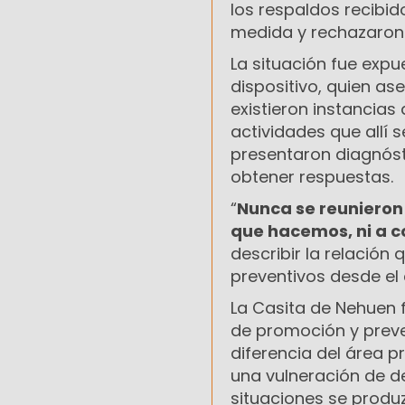
los respaldos recibid
medida y rechazaron e
La situación fue exp
dispositivo, quien a
existieron instancias
actividades que allí 
presentaron diagnóst
obtener respuestas.
“
Nunca se reunieron 
que hacemos, ni a c
describir la relació
preventivos desde el
La Casita de Nehuen 
de promoción y preve
diferencia del área p
una vulneración de de
situaciones se prod