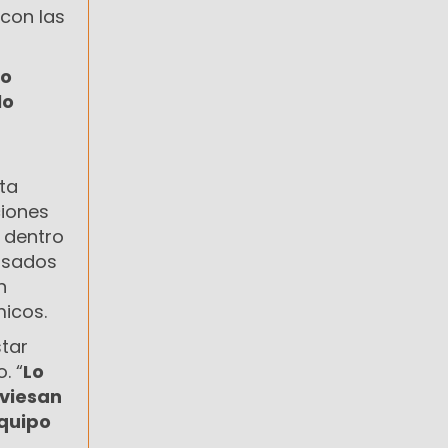
 con las
so
lo
ta
ciones
 dentro
lsados
n
micos.
star
. “
Lo
aviesan
equipo