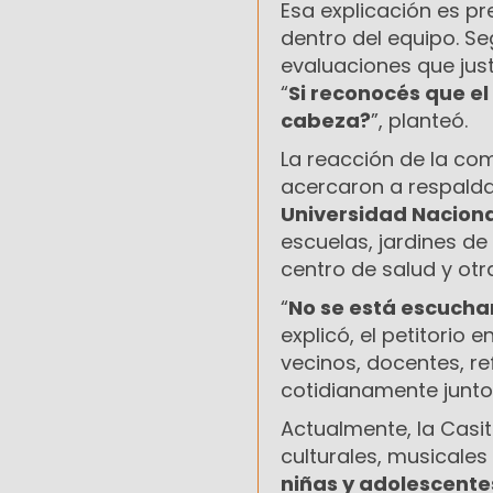
Esa explicación es p
dentro del equipo. S
evaluaciones que just
“
Si reconocés que el
cabeza?
”, planteó.
La reacción de la co
acercaron a respalda
Universidad Naciona
escuelas, jardines de 
centro de salud y otra
“
No se está escuch
explicó, el petitori
vecinos, docentes, re
cotidianamente junto 
Actualmente, la Casi
culturales, musicale
niñas y adolescente