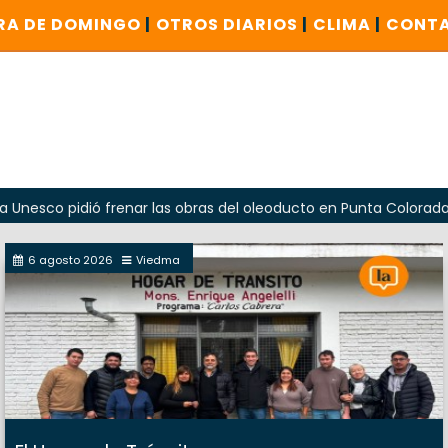
RA DE DOMINGO
|
OTROS DIARIOS
|
CLIMA
|
CONT
idió frenar las obras del oleoducto en Punta Colorada
Od
6 agosto 2026
Viedma