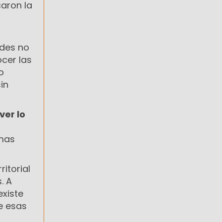
caron la
ades no
ocer las
o
in
ver lo
amas
itorial
. A
existe
e esas