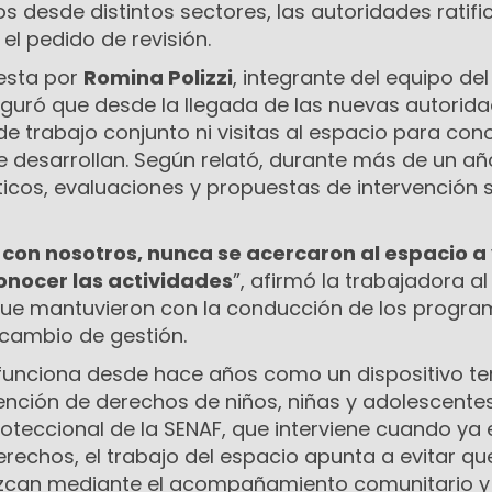
os desde distintos sectores, las autoridades ratifi
l pedido de revisión.
uesta por
Romina Polizzi
, integrante del equipo del
seguró que desde la llegada de las nuevas autorid
 de trabajo conjunto ni visitas al espacio para con
se desarrollan. Según relató, durante más de un añ
icos, evaluaciones y propuestas de intervención s
con nosotros, nunca se acercaron al espacio a 
onocer las actividades
”, afirmó la trabajadora al
n que mantuvieron con la conducción de los progr
 cambio de gestión.
funciona desde hace años como un dispositivo terr
nción de derechos de niños, niñas y adolescentes
roteccional de la SENAF, que interviene cuando ya 
rechos, el trabajo del espacio apunta a evitar qu
uzcan mediante el acompañamiento comunitario y