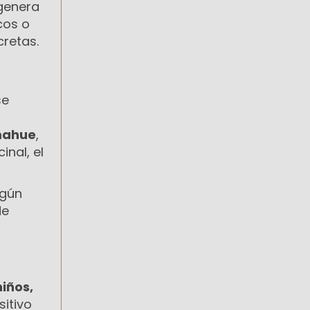
genera
cos o
cretas.
se
mahue
,
inal, el
Según
de
niños,
sitivo