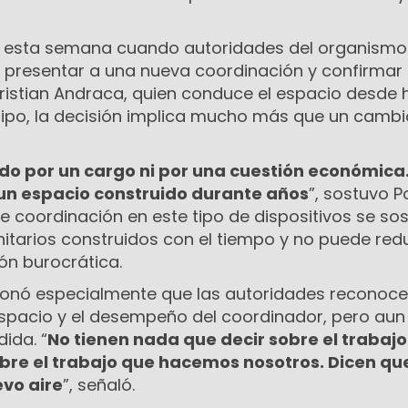
tó esta semana cuando autoridades del organismo
a presentar a una nueva coordinación y confirmar 
istian Andraca, quien conduce el espacio desde 
quipo, la decisión implica mucho más que un cambi
o por un cargo ni por una cuestión económica
n espacio construido durante años
”, sostuvo Po
 de coordinación en este tipo de dispositivos se so
itarios construidos con el tiempo y no puede redu
ón burocrática.
ionó especialmente que las autoridades reconoce
spacio y el desempeño del coordinador, pero aun
ida. “
No tienen nada que decir sobre el trabaj
sobre el trabajo que hacemos nosotros. Dicen qu
evo aire
”, señaló.