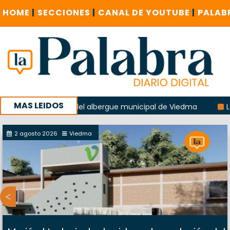
HOME
|
SECCIONES
|
CANAL DE YOUTUBE
|
PALAB
MAS LEIDOS
a explosión del albergue municipal de Viedma
La Unesco p
ña con un encuentro provincial en Roca
2 agosto 2026
Viedma