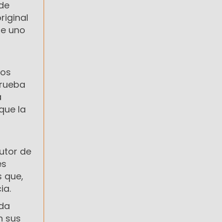
 de
original
ue uno
tos
prueba
a
que la
utor de
es
s que,
ia.
ada
n sus