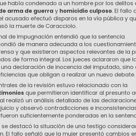
 que había condenado a un hombre por los delitos
 de arma de guerra
y
homicidio culposo
. El fallo 
el acusado efectuó disparos en la vía pública y q
usó la muerte de Caracciolo.
unal de Impugnación entendió que la sentencia
pondió de manera adecuada a los cuestionamien
fensa y que existieron aspectos relevantes de la 
dos de forma integral. Los jueces aclararon que l
 una declaración de inocencia del imputado, sino 
iciencias que obligan a realizar un nuevo debate.
trales de la revisión estuvo relacionado con la
timonios
que permitieron identificar al presunto a
nal realizó un análisis detallado de las declaracion
juicio y observó contradicciones e inconsistencia
 fueron suficientemente ponderadas en la sentenc
 se destacó la situación de una testigo consider
n. El fallo señaló que la mujer presentó cambios e