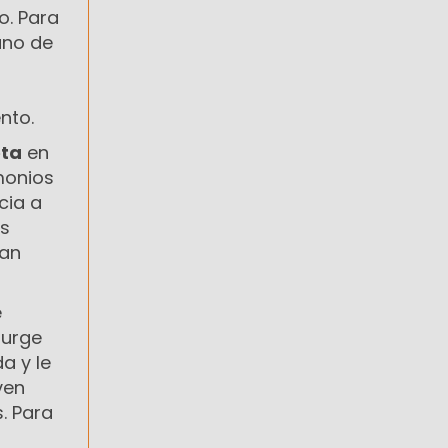
o. Para
uno de
nto.
eta
en
monios
cia a
as
ban
e
surge
a y le
ven
. Para