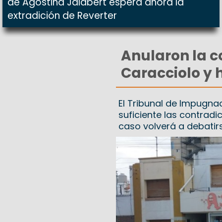
de Agostina Jalabert espera ahora la
extradición de Reverter
Anularon la 
Caracciolo y 
El Tribunal de Impugna
suficiente las contradic
caso volverá a debatirs