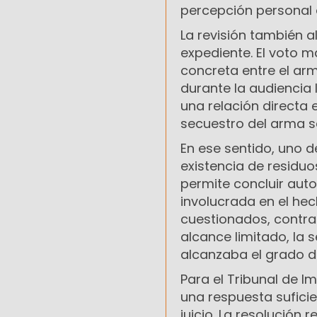
percepción personal d
La revisión también a
expediente. El voto m
concreta entre el ar
durante la audiencia 
una relación directa
secuestro del arma se
En ese sentido, uno d
existencia de residu
permite concluir aut
involucrada en el he
cuestionados, contra
alcance limitado, la 
alcanzaba el grado d
Para el Tribunal de I
una respuesta suficie
juicio. La resolución 