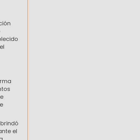
ción
e
blecido
el
arma
ntos
de
se
 brindó
ante el
la