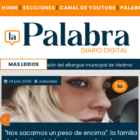
HOME
|
SECCIONES
|
CANAL DE YOUTUBE
|
PALAB
MAS LEIDOS
 en la explosión del albergue municipal de Viedma
La Une
uentas investigue contratación de baños de la Feria
24 julio 2026
Judiciales
"Nos sacamos un peso de encima": la familia