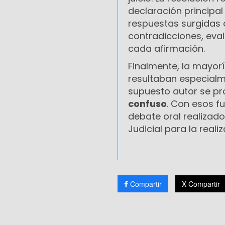
declaración principa
respuestas surgidas 
contradicciones, eval
cada afirmación.
Finalmente, la mayor
resultaban especialme
supuesto autor se pr
confuso
. Con esos f
debate oral realizado
Judicial para la real
Compartir
X Compartir