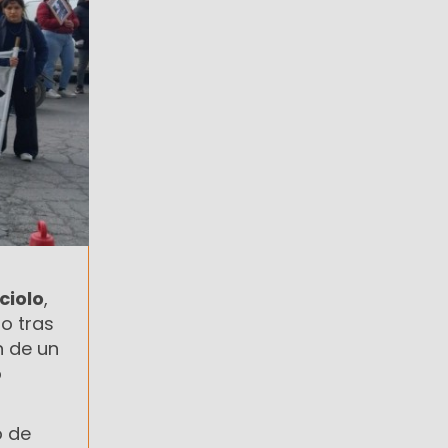
ciolo
,
to tras
n de un
o
o de