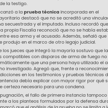
e la testigo.
lcanzó a la
prueba técnica
incorporada en el
ayoritario destacó que no se acreditó una vincula
ma secuestrada y el imputado. Incluso recordó qu
la propia Fiscalía reconoció que no se había esta
 entre esa arma y el acusado. Además, señaló que 
 produjo en el marco de otro legajo judicial.
e los jueces que integró la mayoría sostuvo que la
os compatibles con disparos de arma de fuego no
omáticamente que una persona haya utilizado el 
cho investigado. Agregó que, frente a reconocimie
dicciones en los testimonios y pruebas técnicas 
sentencia debía explicar con mayor rigor por qué 
e certeza necesario para una condena.
mpugnación, el fallo de primera instancia tampoco
nte a los planteos formulados por la defensa dur
remarcó que el análisis de la prueba no se limita a 