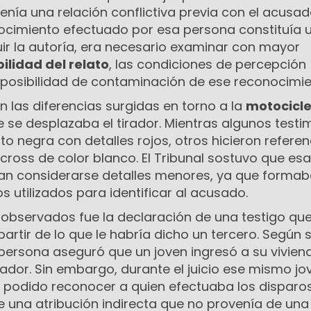
nía una relación conflictiva previa con el acusad
onocimiento efectuado por esa persona constituía 
buir la autoría, era necesario examinar con mayor
bilidad del relato
, las condiciones de percepción
a posibilidad de contaminación de ese reconocimie
 las diferencias surgidas en torno a la
motocicl
 se desplazaba el tirador. Mientras algunos testi
 negra con detalles rojos, otros hicieron referen
cross de color blanco. El Tribunal sostuvo que es
an considerarse detalles menores, ya que forma
s utilizados para identificar al acusado.
 observados fue la declaración de una testigo qu
partir de lo que le habría dicho un tercero. Según 
 persona aseguró que un joven ingresó a su viviend
irador. Sin embargo, durante el juicio ese mismo jo
 podido reconocer a quien efectuaba los disparos
 de una atribución indirecta que no provenía de una