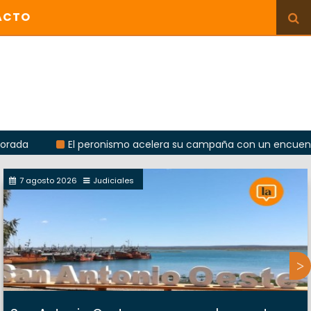
ACTO
El peronismo acelera su campaña con un encuentro provinci
7 agosto 2026
Judiciales