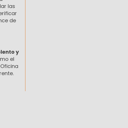
ar las
rificar
ance de
olento y
omo el
 Oficina
rente.