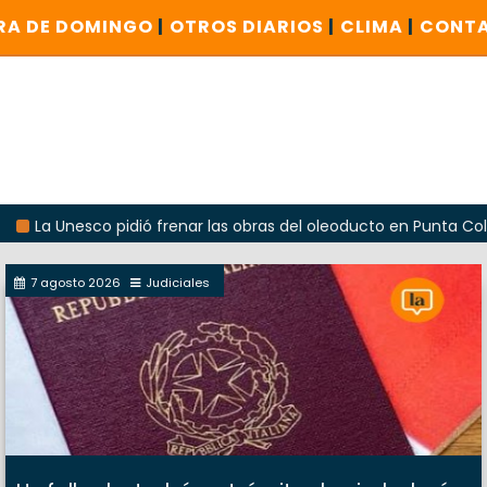
RA DE DOMINGO
|
OTROS DIARIOS
|
CLIMA
|
CONT
sco pidió frenar las obras del oleoducto en Punta Colorada
7 agosto 2026
Judiciales