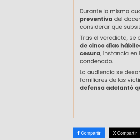
Durante la misma audi
preventiva
del docent
considerar que subsis
Tras el veredicto, se
de cinco días hábile
cesura
, instancia en
condenado.
La audiencia se desar
familiares de las vícti
defensa adelantó qu
Compartir
X Compartir