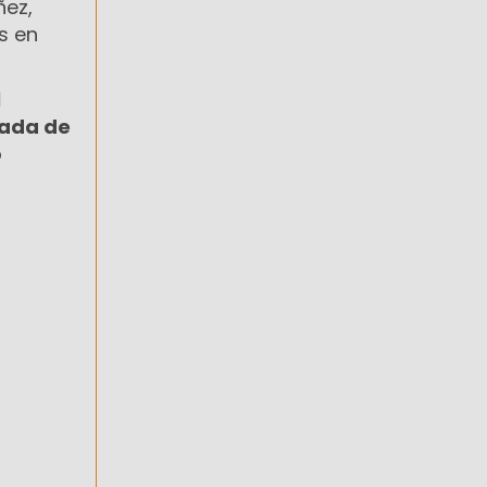
ñez,
s en
l
gada de
o