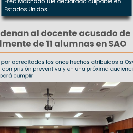
Fred Machado fue declarado culpable en
Estados Unidos
ndenan al docente acusado de
lmente de 11 alumnas en SAO
io por acreditados los once hechos atribuidos a O
á con prisión preventiva y en una próxima audienc
eberá cumplir