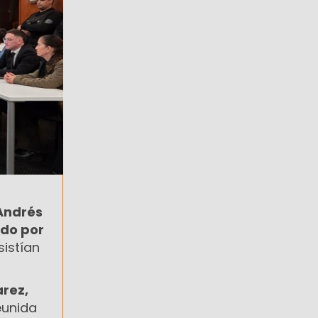
Andrés
ido por
sistían
arez,
eunida