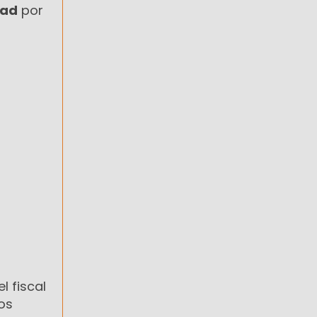
dad
por
l fiscal
os