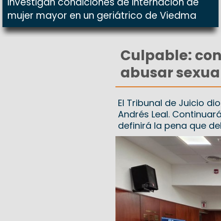
Investigan condiciones de internación de
mujer mayor en un geriátrico de Viedma
Culpable: co
abusar sexua
El Tribunal de Juicio d
Andrés Leal. Continuar
definirá la pena que d