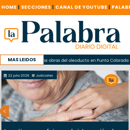
HOME
|
SECCIONES
|
CANAL DE YOUTUBE
|
PALAB
MAS LEIDOS
ió frenar las obras del oleoducto en Punta Colorada
Odar
22 julio 2026
Judiciales