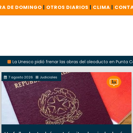
RA DE DOMINGO
|
OTROS DIARIOS
|
CLIMA
|
CONT
nesco pidió frenar las obras del oleoducto en Punta Colorada
7 agosto 2026
Judiciales