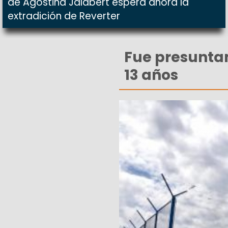
de Agostina Jalabert espera ahora la
extradición de Reverter
Fue presuntam
13 años