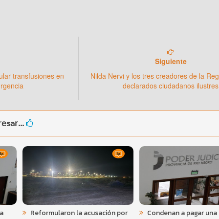
Siguiente
lar transfusiones en
Nilda Nervi y los tres creadores de la Re
urgencia
declarados ciudadanos ilustres
esar...
 a
Reformularon la acusación por
Condenan a pagar una