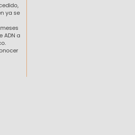
cedido,
en ya se
8 meses
de ADN a
co.
conocer