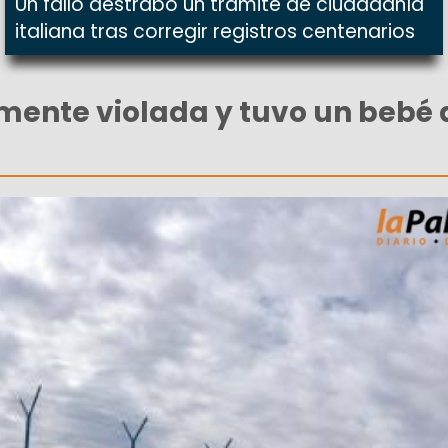
Un fallo destrabó un trámite de ciudadanía
italiana tras corregir registros centenarios
ente violada y tuvo un bebé a