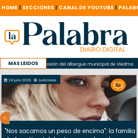
HOME
|
SECCIONES
|
CANAL DE YOUTUBE
|
PALAB
MAS LEIDOS
ido en la explosión del albergue municipal de Viedma
La U
e Cuentas investigue contratación de baños de la Feria
24 julio 2026
Judiciales
"Nos sacamos un peso de encima": la familia