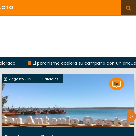
ACTO
El peronismo acelera su campaña con un encuentro provi
7 agosto 2026
Judiciales