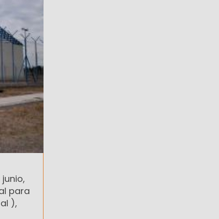
junio,
al para
l ),