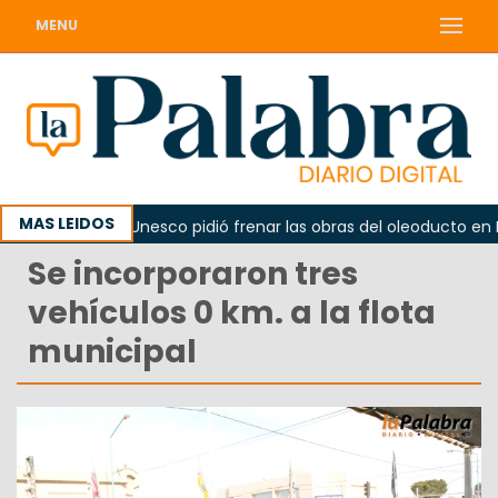
MENU
MAS LEIDOS
ma
La Unesco pidió frenar las obras del oleoducto en Pun
Se incorporaron tres
vehículos 0 km. a la flota
municipal