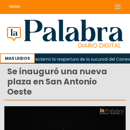
MENU
MAS LEIDOS
Odarda reclamó la reapertura de la sucursal del Correo Arg
Se inauguró una nueva
plaza en San Antonio
Oeste