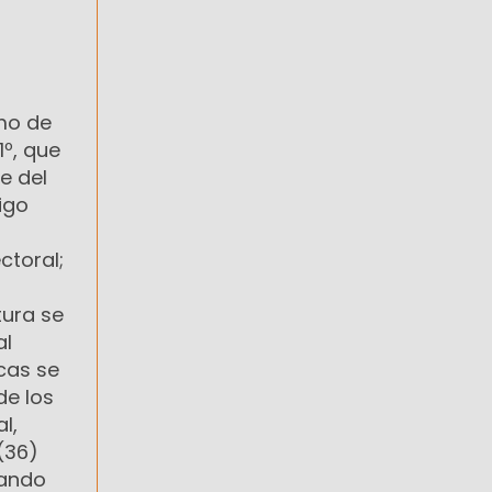
imo de
1º, que
e del
igo
ctoral;
tura se
al
ncas se
de los
l,
(36)
rando