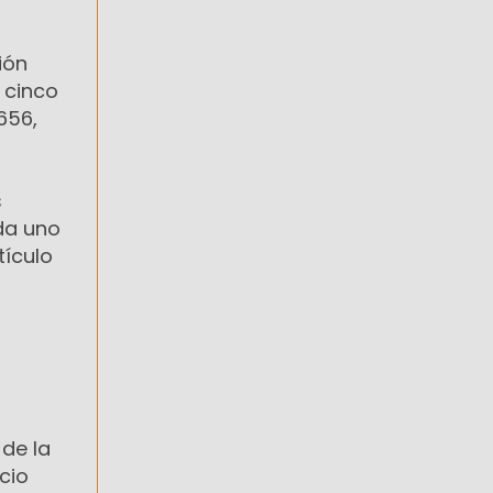
ión
 cinco
656,
s
ada uno
tículo
 de la
icio