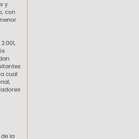
s y
o, con
 menor
2.001,
ós
 dan
bitantes
la cual
nal,
sladores
 de la