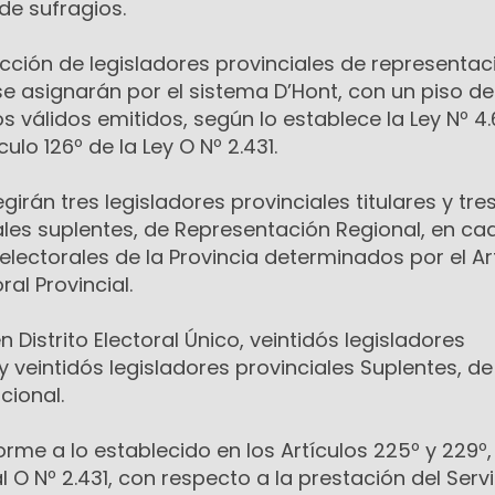
de sufragios.
cción de legisladores provinciales de representac
se asignarán por el sistema D’Hont, con un piso de
s válidos emitidos, según lo establece la Ley Nº 4.
ulo 126º de la Ley O Nº 2.431.
egirán tres legisladores provinciales titulares y tre
ales suplentes, de Representación Regional, en c
 electorales de la Provincia determinados por el Ar
ral Provincial.
Distrito Electoral Único, veintidós legisladores
 y veintidós legisladores provinciales Suplentes, de
cional.
orme a lo establecido en los Artículos 225º y 229º,
al O Nº 2.431, con respecto a la prestación del Serv