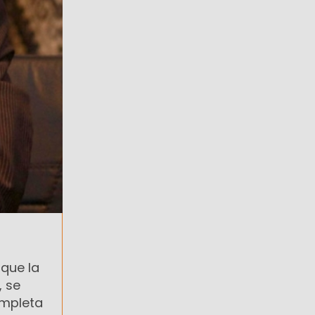
 que la
, se
ompleta