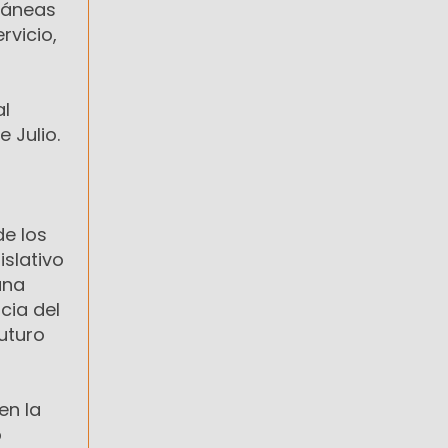
ltáneas
rvicio,
al
e Julio.
de los
slativo
una
cia del
uturo
en la
o