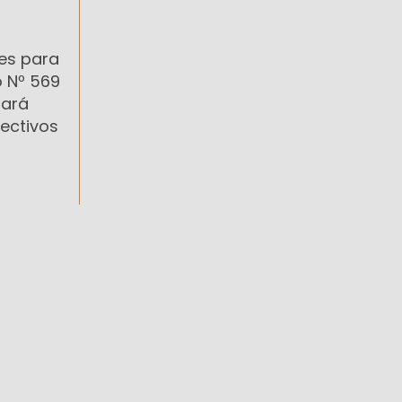
les para
o Nº 569
zará
pectivos