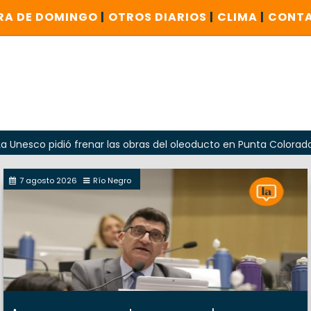
RA DE DOMINGO
|
OTROS DIARIOS
|
CLIMA
|
CONT
dió frenar las obras del oleoducto en Punta Colorada
Oda
7 agosto 2026
Río Negro