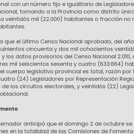
al con un número fijo e igualitario de Legisladore
cional, tomando a la Provincia como distrito únic
a veintidós mil (22.000) habitantes o fracción no
abitantes.
a que el último Censo Nacional aprobado, del año 
uinientos cincuenta y dos mil ochocientos veintid
 y los datos provisorios del Censo Nacional 2.010,
 tres mil seiscientos sesenta y cuatro (633.664) ha
l cuerpo legislativo provincial es total, razón por 
cuatro (24) Legisladores por Representación Regio
de los circuitos electorales, y veintidós (22) Legi
oblacional.
omento
obernador anticipó que el domingo 2 de octubre se
ones en la totalidad de las Comisiones de Fomento