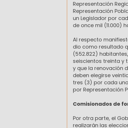
Representación Region
Representación Pobla
un Legislador por cad
de once mil (11.000) h
Al respecto manifiest
dio como resultado q
(552.822) habitantes,
seiscientos treinta y
y que la renovación de
deben elegirse veinti
tres (3) por cada uno 
por Representación P
Comisionados de f
Por otra parte, el G
realizarán las elecci