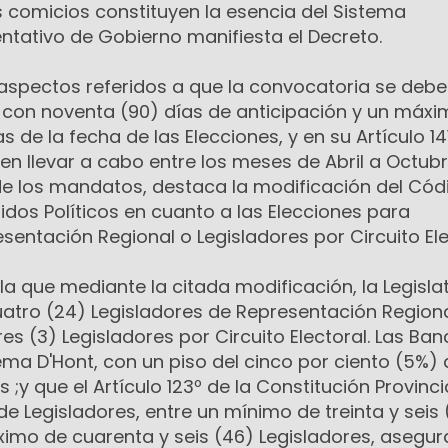
os comicios constituyen la esencia del Sistema
tativo de Gobierno manifiesta el Decreto.
 aspectos referidos a que la convocatoria se debe
s con noventa (90) días de anticipación y un máx
as de la fecha de las Elecciones, y en su Artículo 14
en llevar a cabo entre los meses de Abril a Octubr
e los mandatos, destaca la modificación del Cód
tidos Políticos en cuanto a las Elecciones para
sentación Regional o Legisladores por Circuito Ele
a que mediante la citada modificación, la Legisla
uatro (24) Legisladores de Representación Region
res (3) Legisladores por Circuito Electoral. Las Ba
ema D'Hont, con un piso del cinco por ciento (5%) 
 ;y que el Artículo 123º de la Constitución Provincia
e Legisladores, entre un mínimo de treinta y seis 
ximo de cuarenta y seis (46) Legisladores, asegu