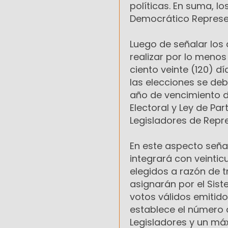
políticas. En suma, l
Democrático Represen
Luego de señalar los
realizar por lo meno
ciento veinte (120) dí
las elecciones se deb
año de vencimiento d
Electoral y Ley de Par
Legisladores de Repre
En este aspecto señal
integrará con veintic
elegidos a razón de t
asignarán por el Sist
votos válidos emitidos
establece el número d
Legisladores y un má