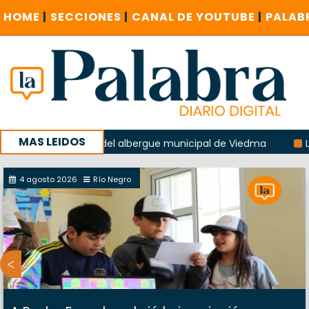
HOME
|
SECCIONES
|
CANAL DE YOUTUBE
|
PALAB
MAS LEIDOS
 explosión del albergue municipal de Viedma
La Unesco pi
a con un encuentro provincial en Roca
4 agosto 2026
Río Negro