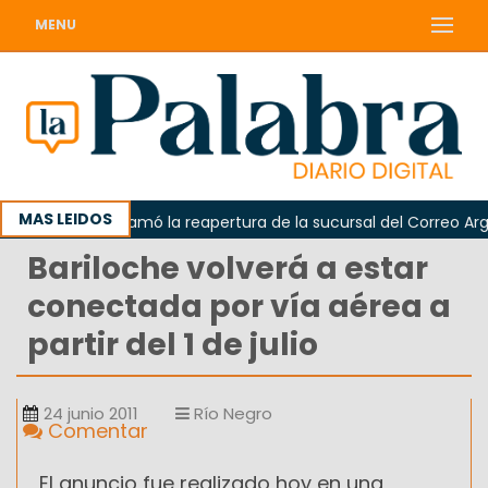
MENU
MAS LEIDOS
Odarda reclamó la reapertura de la sucursal del Correo Argent
Bariloche volverá a estar
conectada por vía aérea a
partir del 1 de julio
24 junio 2011
Río Negro
Comentar
El anuncio fue realizado hoy en una