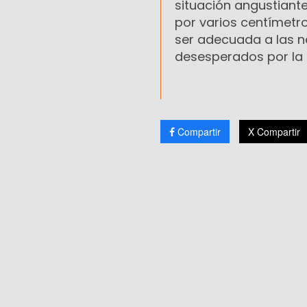
situación angustiant
por varios centímetro
ser adecuada a las n
desesperados por la 
Compartir
X Compartir