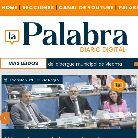
HOME
|
SECCIONES
|
CANAL DE YOUTUBE
|
PALAB
MAS LEIDOS
en la explosión del albergue municipal de Viedma
La Unesc
mpaña con un encuentro provincial en Roca
3 agosto 2026
Río Negro