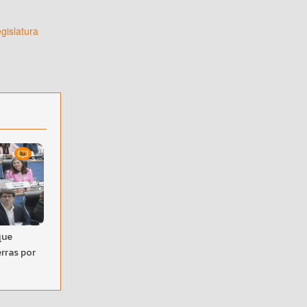
gislatura
a
que
erras por