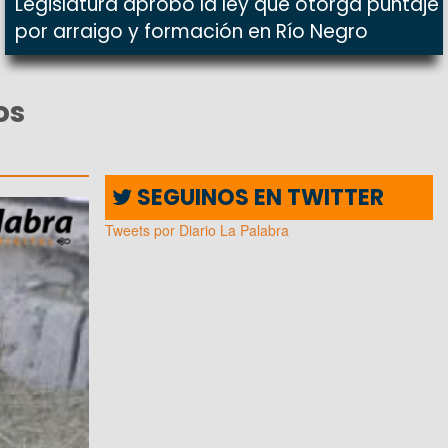
Legislatura aprobó la ley que otorga puntaje
por arraigo y formación en Río Negro
os
SEGUINOS EN TWITTER
Tweets por Diario La Palabra