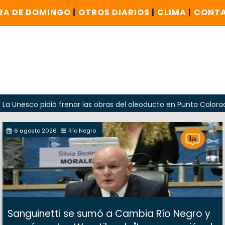
RA DE DOMINGO
|
OTROS DIARIOS
|
CLIMA
|
CONT
o pidió frenar las obras del oleoducto en Punta Colorada
6 agosto 2026
Río Negro
Sanguinetti se sumó a Cambia Río Negro y