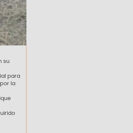
n su
ial para
por la
dique
uirido