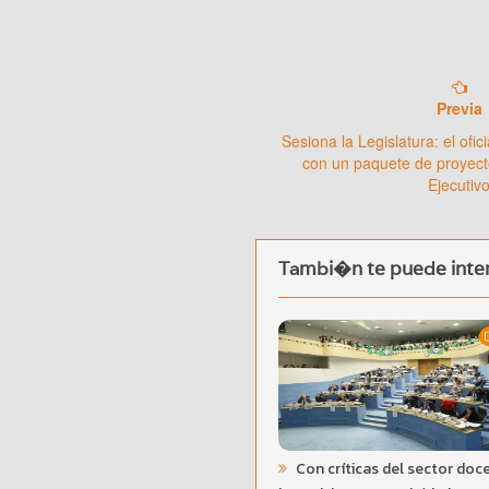
Previa
Sesiona la Legislatura: el ofi
con un paquete de proyect
Ejecutiv
Tambi�n te puede inter
Con críticas del sector doc