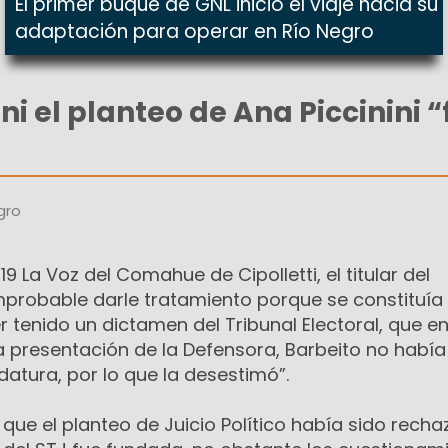
El primer buque de GNL inició el viaje hacia su
adaptación para operar en Río Negro
i el planteo de Ana Piccinini “
gro
9 La Voz del Comahue de Cipolletti, el titular del
improbable darle tratamiento porque se constituía
 tenido un dictamen del Tribunal Electoral, que e
 presentación de la Defensora, Barbeito no había
atura, por lo que la desestimó”.
ó que el planteo de Juicio Político había sido rech