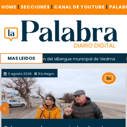
HOME
|
SECCIONES
|
CANAL DE YOUTUBE
|
PALAB
MAS LEIDOS
do en la explosión del albergue municipal de Viedma
La U
u campaña con un encuentro provincial en Roca
3 agosto 2026
Río Negro