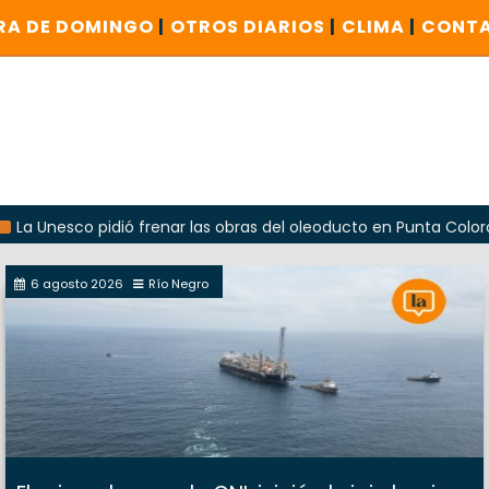
RA DE DOMINGO
|
OTROS DIARIOS
|
CLIMA
|
CONT
nesco pidió frenar las obras del oleoducto en Punta Colorada
6 agosto 2026
Río Negro