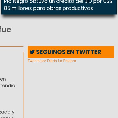
Río Negro obtuvo un crédito del BID por US$
85 millones para obras productivas
fue
SEGUINOS EN TWITTER
Tweets por Diario La Palabra
 en
ntendió
azado y