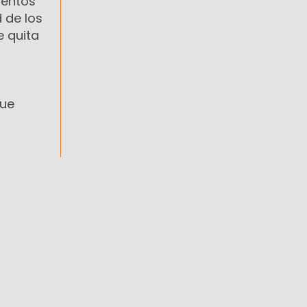
ientos
 de los
e quita
que