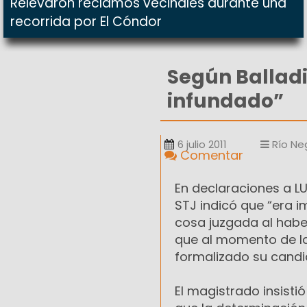
Relevaron reclamos vecinales durante una
recorrida por El Cóndor
Según Balladin
infundado”
6 julio 2011
Río Ne
Comentar
En declaraciones a LU1
STJ indicó que “era 
cosa juzgada al haber
que al momento de la
formalizado su candid
El magistrado insisti