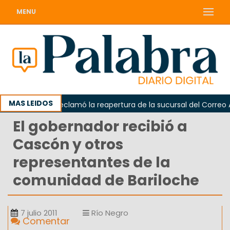
MENU
MAS LEIDOS
Odarda reclamó la reapertura de la sucursal del Correo Arge
El gobernador recibió a
Cascón y otros
representantes de la
comunidad de Bariloche
7 julio 2011
Río Negro
Comentar