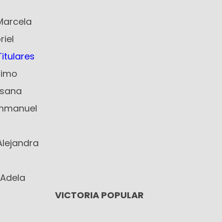
Marcela
riel
itulares
nimo
usana
Emmanuel
Alejandra
 Adela
IA POPULAR