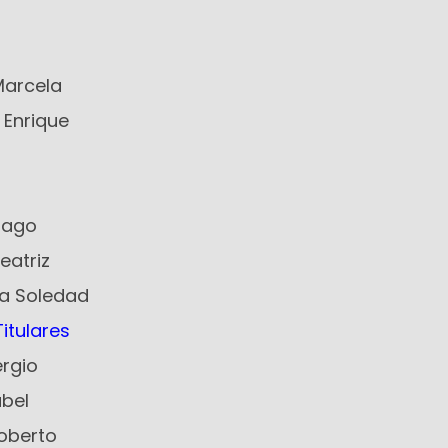
Marcela
 Enrique
iago
eatriz
na Soledad
itulares
ergio
abel
Roberto