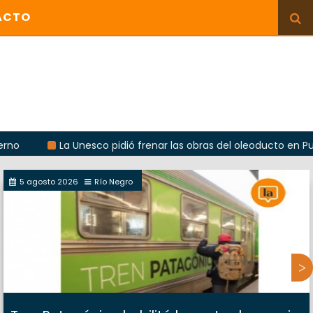
ACTO
La Unesco pidió frenar las obras del oleoducto en Punta Colorad
5 agosto 2026
Río Negro