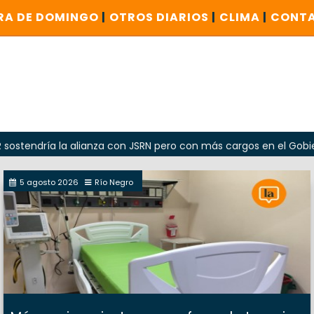
RA DE DOMINGO
|
OTROS DIARIOS
|
CLIMA
|
CONT
la alianza con JSRN pero con más cargos en el Gobierno
5 agosto 2026
Río Negro