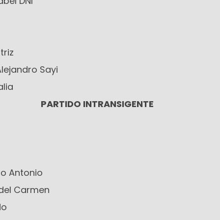
abel DNI
triz
lejandro Sayi
lia
INTRANSIGENTE
do Antonio
 del Carmen
do