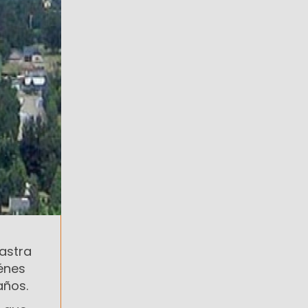
Lastra
énes
años.