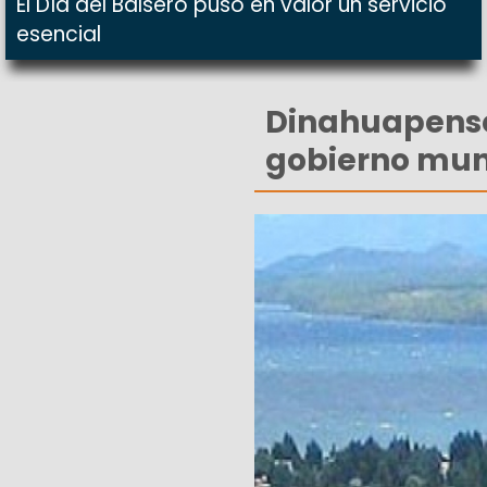
El Día del Balsero puso en valor un servicio
esencial
Dinahuapense
gobierno mun