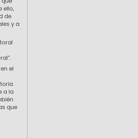
ó que
 ello,
ad de
les y a
toral
al”.
en el
toria
 a la
ambién
ras que