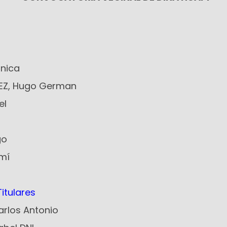
ónica
EZ, Hugo German
el
go
emí
itulares
arlos Antonio