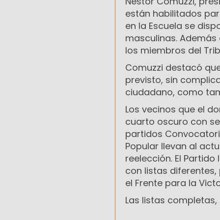
Néstor Comuzzi, presi
están habilitados par
en la Escuela se disp
masculinas. Además de
los miembros del Tri
Comuzzi destacó que
previsto, sin compli
ciudadano, como tamb
Los vecinos que el do
cuarto oscuro con se
partidos Convocatoria
Popular llevan al act
reelección. El Partido
con listas diferentes
el Frente para la Vict
Las listas completas, 
CONVOCATOR