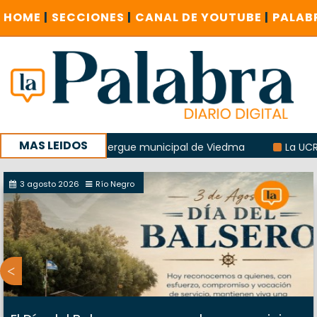
HOME
|
SECCIONES
|
CANAL DE YOUTUBE
|
PALAB
MAS LEIDOS
sión del albergue municipal de Viedma
La UCR sostendría 
ursal del Correo Argentino en Sierra Grande
3 agosto 2026
Río Negro