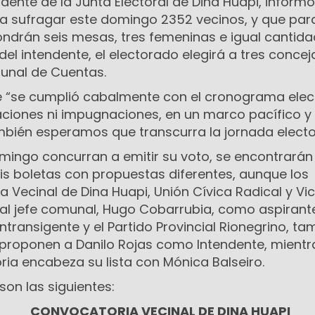
dente de la Junta Electoral de Dina Huapi, inform
a sufragar este domingo 2352 vecinos, y que para
ondrán seis mesas, tres femeninas e igual cantid
l intendente, el electorado elegirá a tres conceja
bunal de Cuentas.
 “se cumplió cabalmente con el cronograma elec
caciones ni impugnaciones, en un marco pacífico y
ién esperamos que transcurra la jornada elector
mingo concurran a emitir su voto, se encontrarán 
is boletas con propuestas diferentes, aunque los
 Vecinal de Dina Huapi, Unión Cívica Radical y Vic
ual jefe comunal, Hugo Cobarrubia, como aspirante
 Intransigente y el Partido Provincial Rionegrino, t
, proponen a Danilo Rojas como Intendente, mient
oria encabeza su lista con Mónica Balseiro.
son las siguientes:
IA VECINAL DE DINA HUAPI