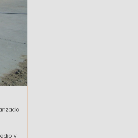
vanzado
edio y