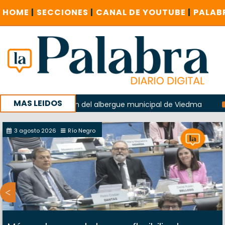
HOME
|
SECCIONES
|
CANAL DE YOUTUBE
|
PALAB
MAS LEIDOS
n la explosión del albergue municipal de Viedma
La Unesc
mpaña con un encuentro provincial en Roca
3 agosto 2026
Río Negro