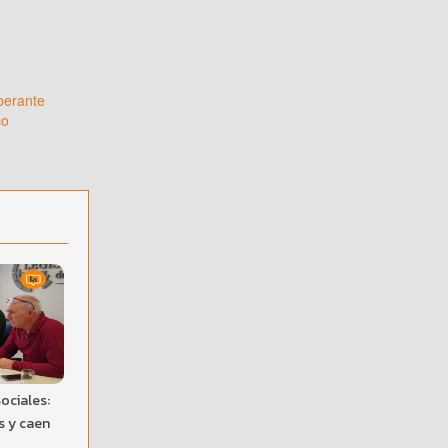
iberante
co
ociales:
s y caen