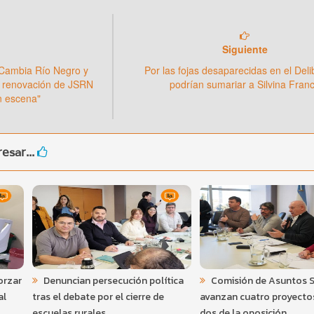
Siguiente
 Cambia Río Negro y
Por las fojas desaparecidas en el Del
a renovación de JSRN
podrían sumariar a Silvina Fran
n escena"
esar...
orzar
Denuncian persecución política
Comisión de Asuntos S
al
tras el debate por el cierre de
avanzan cuatro proyecto
escuelas rurales
dos de la oposición