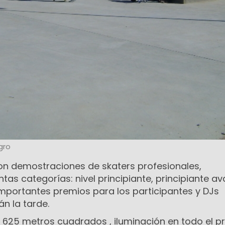
gro
on demostraciones de skaters profesionales,
tas categorías: nivel principiante, principiante a
mportantes premios para los participantes y DJs
n la tarde.
 625 metros cuadrados , iluminación en todo el pr