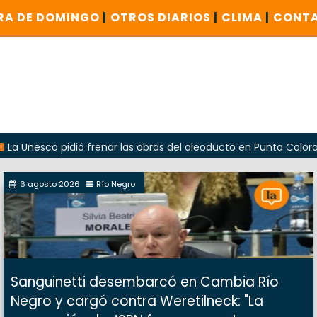
RA DE DOMINGO
|
OTROS DIARIOS
|
CLIMA
|
CONT
o pidió frenar las obras del oleoducto en Punta Colorada
6 agosto 2026
Río Negro
Sanguinetti desembarcó en Cambia Río
Negro y cargó contra Weretilneck: "La