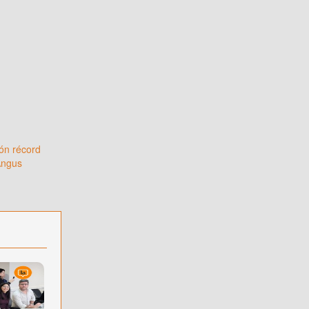
ón récord
Angus