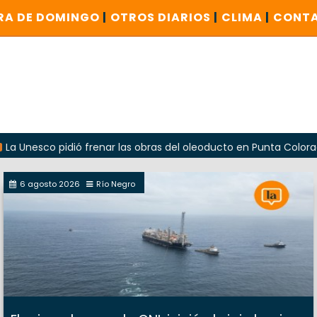
RA DE DOMINGO
|
OTROS DIARIOS
|
CLIMA
|
CONT
 pidió frenar las obras del oleoducto en Punta Colorada
6 agosto 2026
Río Negro