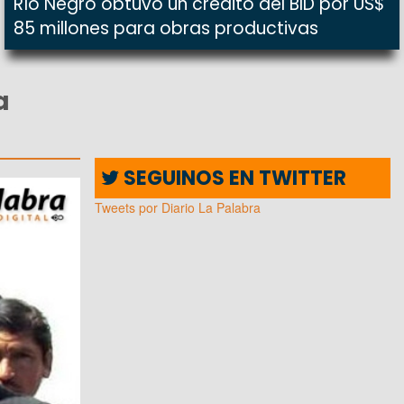
Río Negro obtuvo un crédito del BID por US$
85 millones para obras productivas
a
SEGUINOS EN TWITTER
Tweets por Diario La Palabra