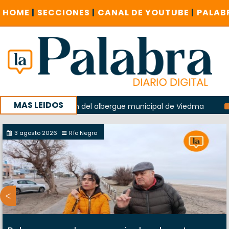
HOME
|
SECCIONES
|
CANAL DE YOUTUBE
|
PALAB
MAS LEIDOS
n la explosión del albergue municipal de Viedma
La Unesco
paña con un encuentro provincial en Roca
3 agosto 2026
Río Negro