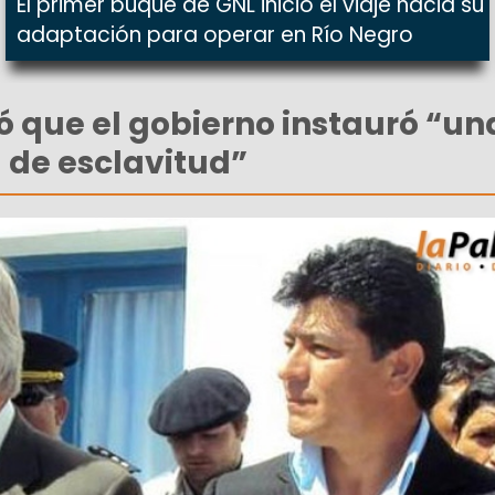
El primer buque de GNL inició el viaje hacia su
adaptación para operar en Río Negro
 que el gobierno instauró “un
l de esclavitud”