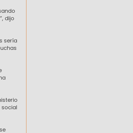
asando
, dijo
s sería
muchas
e
una
isterio
 social
 se