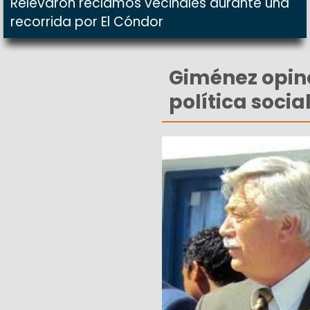
Relevaron reclamos vecinales durante una
recorrida por El Cóndor
Giménez opinó
política socia