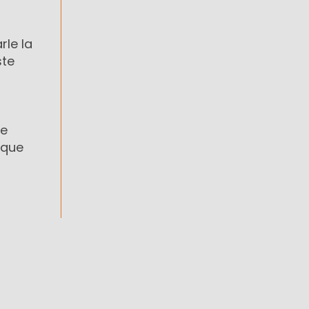
rle la
ste
ue
 que