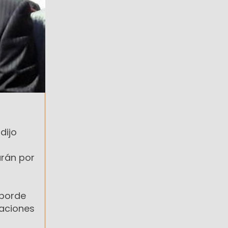
dijo
arán por
aborde
zaciones