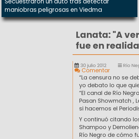
Secuestraron un auto tras detectar
maniobras peligrosas en Viedma
Lanata: "A ve
fue en realid
30 julio 2012
Río Ne
Comentar
“La censura no se de
yo debato lo que quie
“El canal de Río Neg
Pasan Showmatch , La
si hacemos el Periodis
Y continuó citando lo
Shampoo y Demoliendo
Río Negro de cómo fu