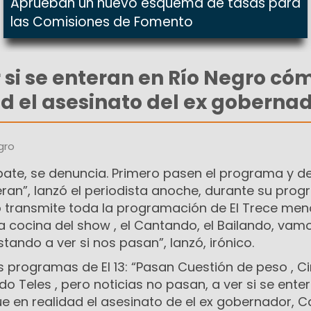
Aprueban un nuevo esquema de tasas para
las Comisiones de Fomento
r si se enteran en Río Negro có
ad el asesinato del ex gobernad
gro
bate, se denuncia. Primero pasen el programa y 
ran”, lanzó el periodista anoche, durante su prog
ro transmite toda la programación de El Trece men
 cocina del show , el Cantando, el Bailando, vamo
tando a ver si nos pasan”, lanzó, irónico.
s programas de El 13: “Pasan Cuestión de peso , C
 Teles , pero noticias no pasan, a ver si se ente
e en realidad el asesinato de el ex gobernador, C