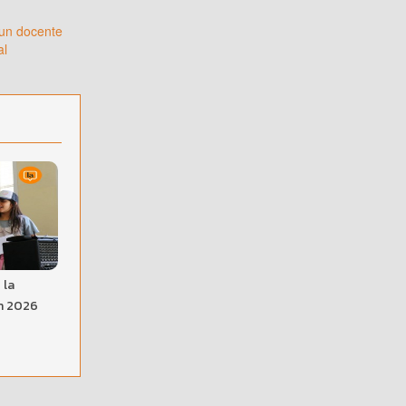
 un docente
al
 la
ón 2026