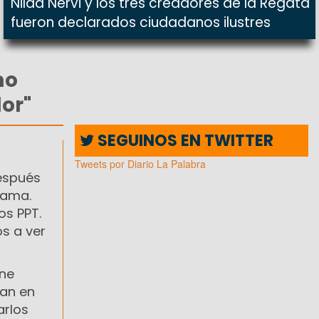
Nilda Nervi y los tres creadores de la Regata
fueron declarados ciudadanos ilustres
mo
or"
SEGUINOS EN TWITTER
Tweets por Diario La Palabra
después
rama.
os PPT.
s a ver
ine
ran en
arlos