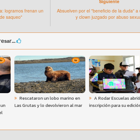
Siguiente
a: logramos frenan un
Absuelven por el "beneficio de la duda" a
n de saqueo"
y clown juzgado por abuso sexu
esar...
Rescataron un lobo marino en
A Rodar Escuelas abrió
 un
Las Grutas y lo devolvieron al mar
inscripción para su edici
el