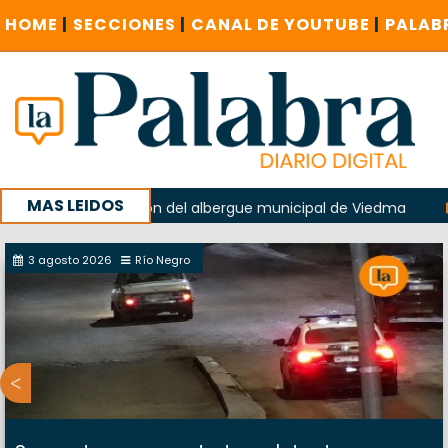
HOME
|
SECCIONES
|
CANAL DE YOUTUBE
|
PALAB
MAS LEIDOS
do en la explosión del albergue municipal de Viedma
La U
u campaña con un encuentro provincial en Roca
3 agosto 2026
Río Negro