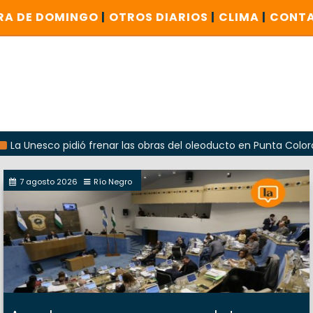
RA DE DOMINGO
|
OTROS DIARIOS
|
CLIMA
|
CONT
nesco pidió frenar las obras del oleoducto en Punta Colorada
7 agosto 2026
Río Negro