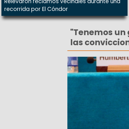
Relevaron reclamos vecinales durante una
recorrida por El Cóndor
"Tenemos un 
las conviccion