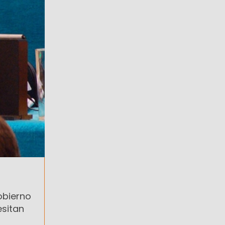
obierno
esitan