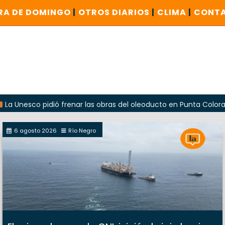
RA DE DOMINGO
|
OTROS DIARIOS
|
CLIMA
|
CONT
 pidió frenar las obras del oleoducto en Punta Colorada
6 agosto 2026
Río Negro