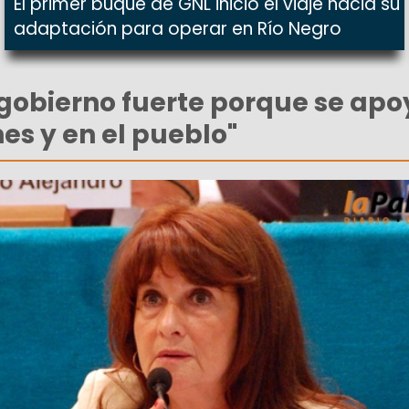
El primer buque de GNL inició el viaje hacia su
adaptación para operar en Río Negro
gobierno fuerte porque se apo
es y en el pueblo"