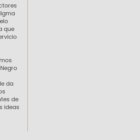
ctores
digma
elo
ña que
rvicio
tamos
 Negro
le da
os
ntes de
s ideas