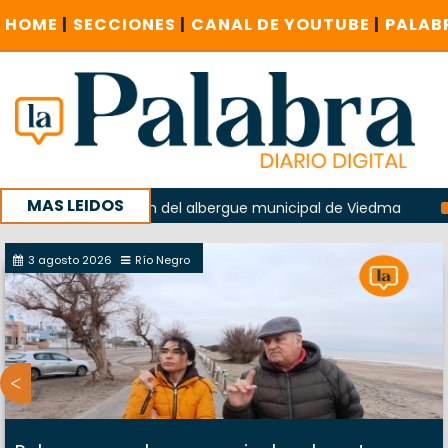
HOME
|
SECCIONES
|
CANAL DE YOUTUBE
|
PALAB
MAS LEIDOS
 la explosión del albergue municipal de Viedma
La Unesco
paña con un encuentro provincial en Roca
3 agosto 2026
Río Negro