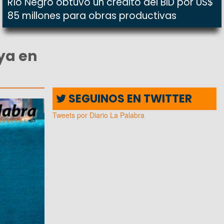
Río Negro obtuvo un crédito del BID por US$
85 millones para obras productivas
ya en
SEGUINOS EN TWITTER
Tweets por Diario La Palabra