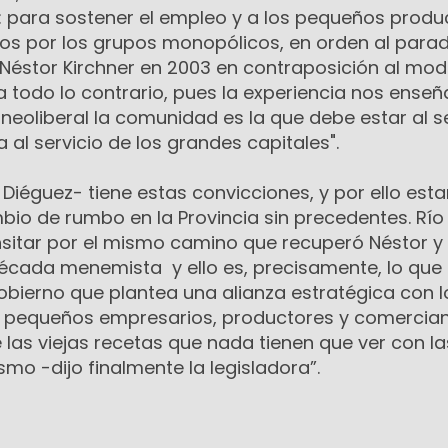
 para sostener el empleo y a los pequeños produ
s por los grupos monopólicos, en orden al para
éstor Kirchner en 2003 en contraposición al mod
a todo lo contrario, pues la experiencia nos ense
neoliberal la comunidad es la que debe estar al se
 al servicio de los grandes capitales".
Diéguez- tiene estas convicciones, y por ello es
io de rumbo en la Provincia sin precedentes. Río
itar por el mismo camino que recuperó Néstor y
década menemista y ello es, precisamente, lo que 
obierno que plantea una alianza estratégica con l
s pequeños empresarios, productores y comercia
e las viejas recetas que nada tienen que ver con la
smo -dijo finalmente la legisladora”.