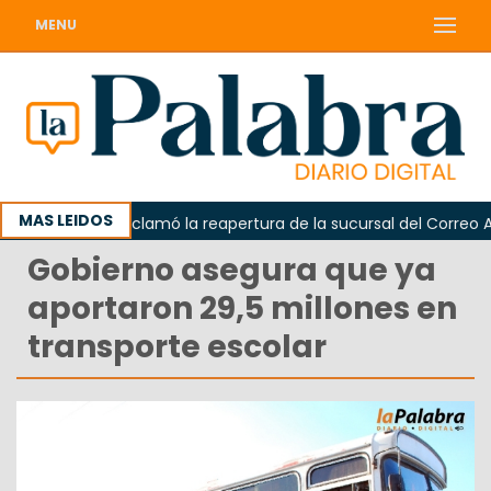
MENU
MAS LEIDOS
Odarda reclamó la reapertura de la sucursal del Correo Arge
Gobierno asegura que ya
aportaron 29,5 millones en
transporte escolar