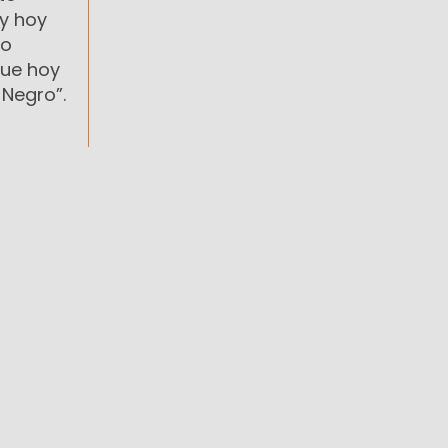
y hoy
mo
que hoy
 Negro”.