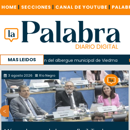
HOME
|
SECCIONES
|
CANAL DE YOUTUBE
|
PALAB
MAS LEIDOS
en la explosión del albergue municipal de Viedma
La Unesc
mpaña con un encuentro provincial en Roca
3 agosto 2026
Río Negro