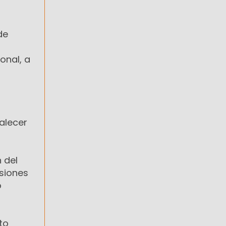
de
onal, a
talecer
 del
isiones
o
to