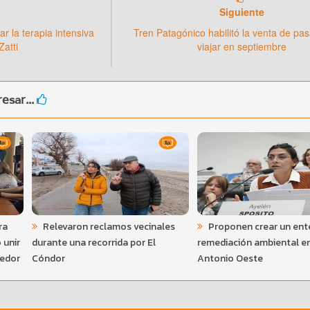
Siguiente
r la terapia intensiva
Tren Patagónico habilitó la venta de pa
Zatti
viajar en septiembre
esar...
ra
Relevaron reclamos vecinales
Proponen crear un ente
 unir
durante una recorrida por El
remediación ambiental e
redor
Cóndor
Antonio Oeste