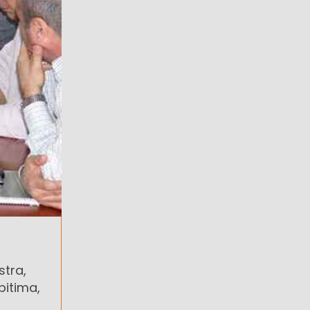
stra,
pitima,