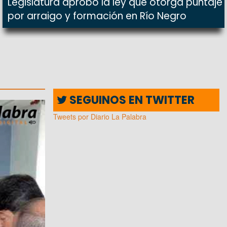
Legislatura aprobó la ley que otorga puntaje
por arraigo y formación en Río Negro
SEGUINOS EN TWITTER
Tweets por Diario La Palabra