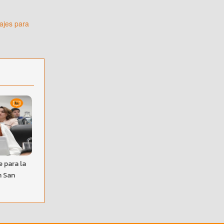
sajes para
 para la
n San