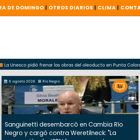
RA DE DOMINGO
|
OTROS DIARIOS
|
CLIMA
|
CONT
o pidió frenar las obras del oleoducto en Punta Colorada
6 agosto 2026
Río Negro
Sanguinetti desembarcó en Cambia Río
Negro y cargó contra Weretilneck: "La