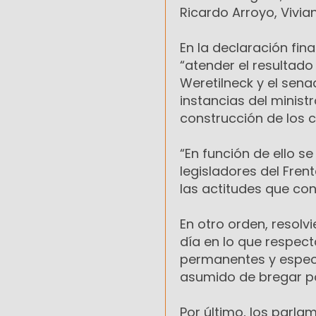
Ricardo Arroyo, Vivian
En la declaración fi
“atender el resultad
Weretilneck y el sena
instancias del minist
construcción de los c
“En función de ello 
legisladores del Fren
las actitudes que cont
En otro orden, resolv
día en lo que respect
permanentes y especi
asumido de bregar po
Por último, los parla