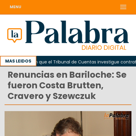
MENU
MAS LEIDOS
Piden que el Tribunal de Cuentas investigue contratación
Renuncias en Bariloche: Se
fueron Costa Brutten,
Cravero y Szewczuk