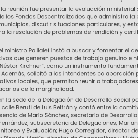
 la reunión fue presentar la evaluación ministerial
de los Fondos Descentralizados que administra la 
unicipios, discutir situaciones particulares, y est
a la resolución de problemas de rendición y certi
l ministro Paillalef instó a buscar y fomentar el de
ivos que generen puestos de trabajo genuino e h
“Néstor Kirchner”, como un instrumento fundamen
. Además, solicitó a los intendentes colaboración 
tivas locales, que permitan reunir a trabajadore
arlos de la marginalidad.
 en la sede de la Delegación de Desarrollo Social p
a calle Beruti de Luis Beltrán y contó entre la comit
resencia de Mario Sánchez, secretario de Desarrollo
ia Fernández, subsecretaria de Delegaciones; Maria
nitoreo y Evaluación; Hugo Corregidor, director d