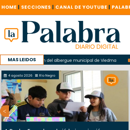
HOME
|
SECCIONES
|
CANAL DE YOUTUBE
|
PALAB
MAS LEIDOS
en la explosión del albergue municipal de Viedma
La Unes
mpaña con un encuentro provincial en Roca
4 agosto 2026
Río Negro