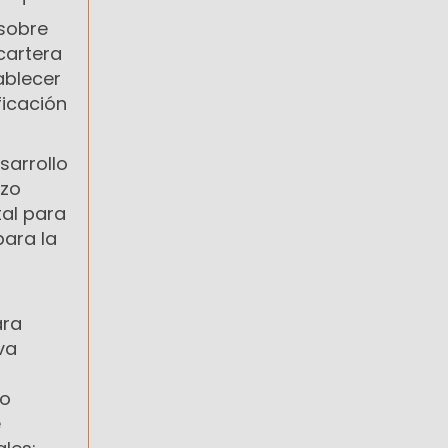
 sobre
cartera
ablecer
ficación
sarrollo
izo
tal para
para la
s
ara
iva
no
e