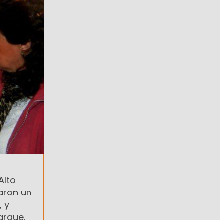
Alto
zaron un
, y
arque.