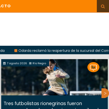
ACTO
Odarda reclamó la reapertura de la sucursal del Correo Argent
7 agosto 2026
Río Negro
Tres futbolistas rionegrinas fueron