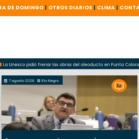
RA DE DOMINGO
|
OTROS DIARIOS
|
CLIMA
|
CONT
co pidió frenar las obras del oleoducto en Punta Colorada
7 agosto 2026
Río Negro