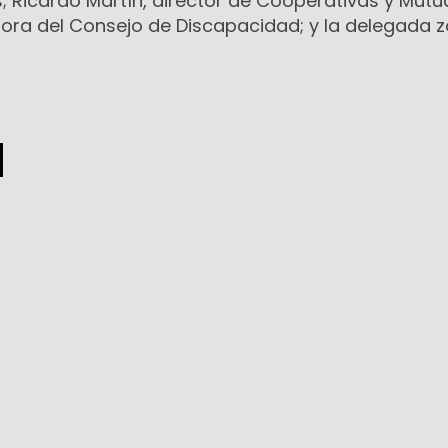
es; Ricardo Martín, director de Cooperativas y Mutu
tora del Consejo de Discapacidad; y la delegada z