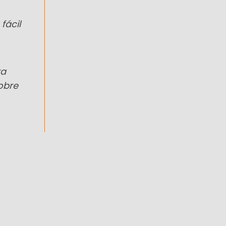
fácil
ra
obre