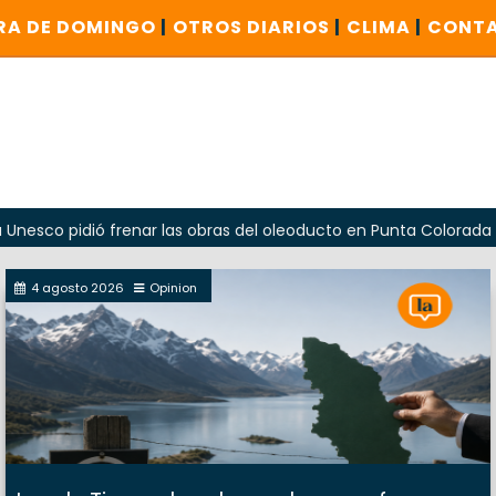
RA DE DOMINGO
|
OTROS DIARIOS
|
CLIMA
|
CONT
idió frenar las obras del oleoducto en Punta Colorada
Od
4 agosto 2026
Opinion