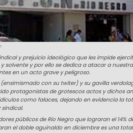
n
ndical y prejuicio ideológico que les impide ejerci
 solvente y por ello se dedica a atacar a nuestra
ntes en un acto grave y peligroso.
r (ensimismado con su twiter) y su gavilla verdola
sido protagonistas de grotescos actos y dichos an
idículos como falaces, dejando en evidencia la tota
sindical.
adores públicos de Río Negro que lograran el 14% d
an el doble aguinaldo en diciembre es una total 