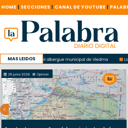
HOME
|
SECCIONES
|
CANAL DE YOUTUBE
|
PALAB
MAS LEIDOS
a explosión del albergue municipal de Viedma
La Unesco p
ña con un encuentro provincial en Roca
28 junio 2026
Opinion