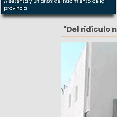
A setenta y un años del nacimiento de la
provincia
"Del ridículo 