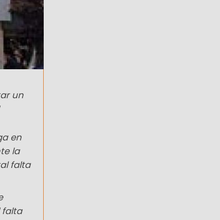
tar un
ga en
te la
l falta
e
falta