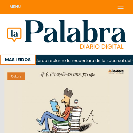
MENU
MAS LEIDOS
ada
Odarda reclamó la reapertura de la sucursal del Corr
Cultura