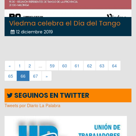
Viedma celebra el Día del Tango
12 diciembre 2019
«
1
2
...
59
60
61
62
63
64
65
66
67
»
SEGUINOS EN TWITTER
Tweets por Diario La Palabra