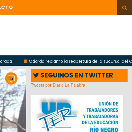
ACTO
Odarda reclamó la reapertura de la sucursal del Correo Argenti
SEGUINOS EN TWITTER
Tweets por Diario La Palabra