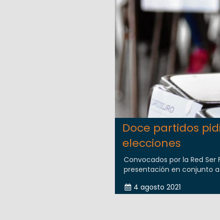
Doce partidos pid
elecciones
Convocados por la Red Ser F
presentación en conjunto a l
4 agosto 2021