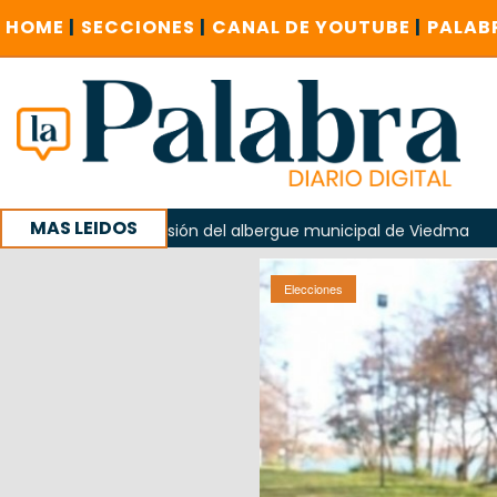
HOME
|
SECCIONES
|
CANAL DE YOUTUBE
|
PALAB
MAS LEIDOS
n la explosión del albergue municipal de Viedma
La Unesc
paña con un encuentro provincial en Roca
Elecciones