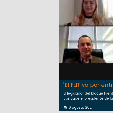
"El FdT va por ent
El legislador del bloque Fre
conduce el presidente de la
6 agosto 2021