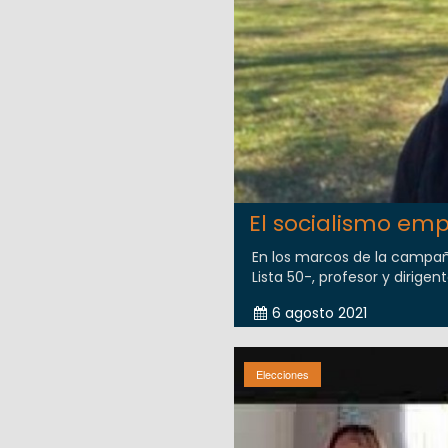
El socialismo em
En los marcos de la campaña 
Lista 50-, profesor y dirige
6 agosto 2021
Elecciones