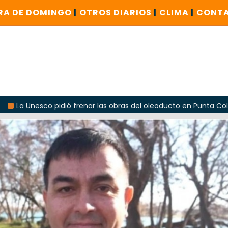
RA DE DOMINGO
|
OTROS DIARIOS
|
CLIMA
|
CONT
o pidió frenar las obras del oleoducto en Punta Colorada