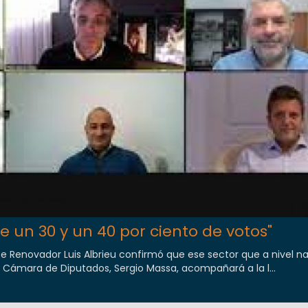
re un 30 y un 40 por ciento de votos"
nte Renovador Luis Albrieu confirmó que ese sector que a nivel n
 Cámara de Diputados, Sergio Massa, acompañará a la l...