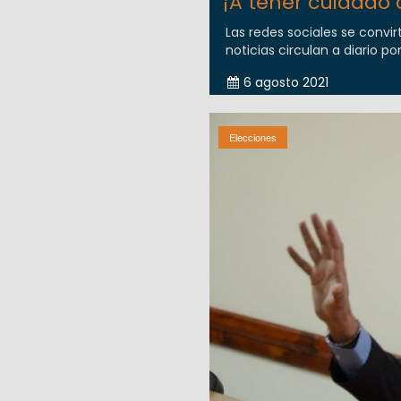
¡A tener cuidado 
Las redes sociales se convir
noticias circulan a diario por
6 agosto 2021
Elecciones