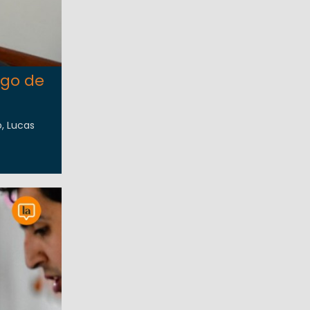
zgo de
o, Lucas