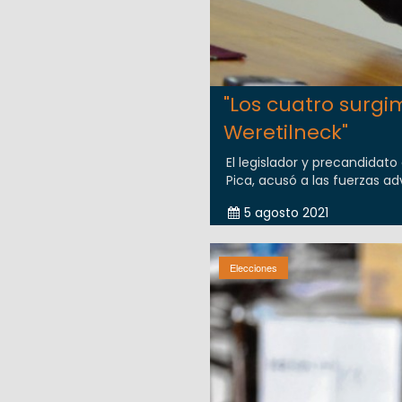
"Los cuatro surgi
Weretilneck"
El legislador y precandidat
Pica, acusó a las fuerzas ad
5 agosto 2021
Elecciones