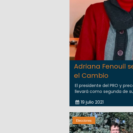
Adriana Fenouil se
el Cambio
El presidente del PRO y prec
llevará como segunda de su l
19 julio 2021
Elecciones