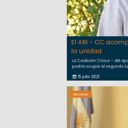
El ARI - CC acompa
la unidad
La Coalición Cívica – ARI ap
podría ocupar el segundo lug
15 julio 2021
Elecciones