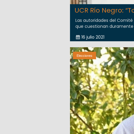
UCR Río Negro: “To
Las autoridades del Comité
que cuestionan duramente a A
16 julio 2021
Elecciones