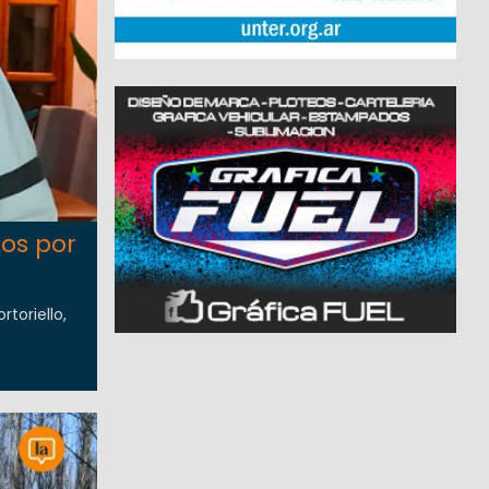
tos por
toriello,