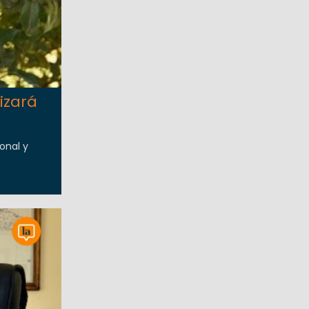
rizará
onal y