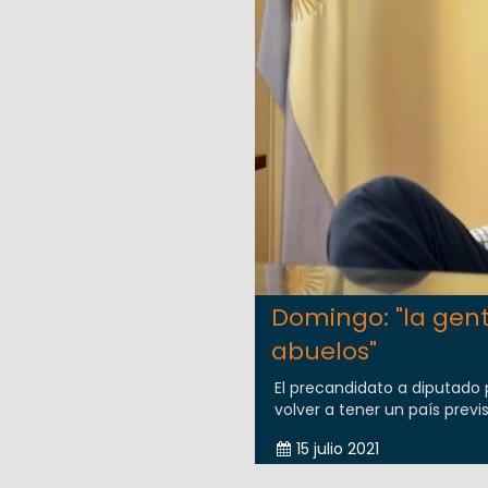
Domingo: "la gent
abuelos"
El precandidato a diputado 
volver a tener un país previ
15 julio 2021