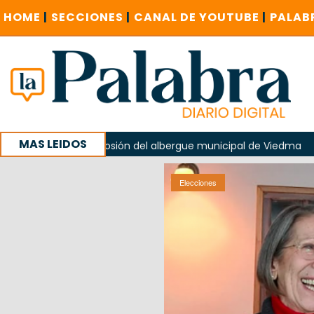
HOME
|
SECCIONES
|
CANAL DE YOUTUBE
|
PALAB
MAS LEIDOS
n la explosión del albergue municipal de Viedma
La Unesc
mpaña con un encuentro provincial en Roca
Elecciones