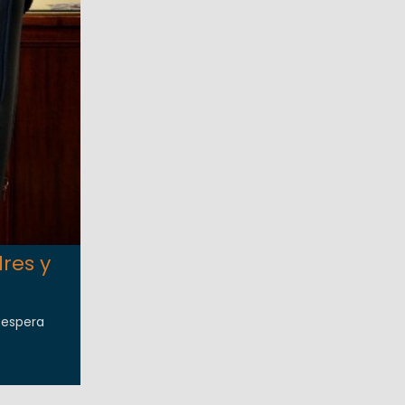
res y
 espera