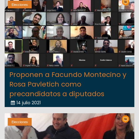
Elecciones
Proponen a Facundo Montecino y
Rosa Pavletich como
precandidatos a diputados
14 julio 2021
Elecciones