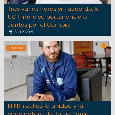
Tras varias horas sin acuerdo, la
UCR firmó su pertenencia a
Juntos por el Cambio
15 julio 2021
Elecciones
El FIT ratificó la unidad y la
candidatura de Jorge Paulic