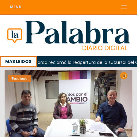
MENU
MAS LEIDOS
a
Odarda reclamó la reapertura de la sucursal del Corre
Elecciones