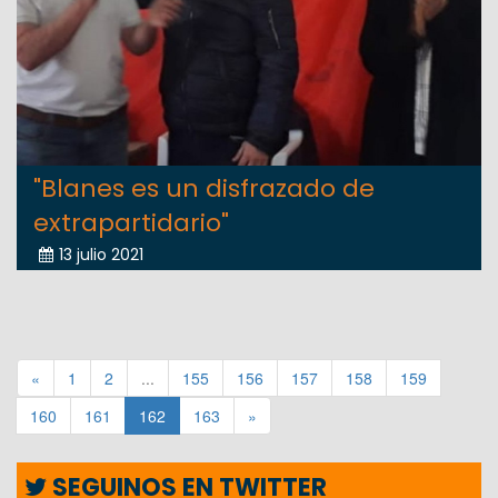
"Blanes es un disfrazado de
extrapartidario"
13 julio 2021
«
1
2
...
155
156
157
158
159
160
161
162
163
»
SEGUINOS EN TWITTER