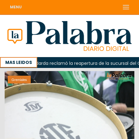
MENU
MAS LEIDOS
Odarda reclamó la reapertura de la sucursal del Correo 
Gremiales