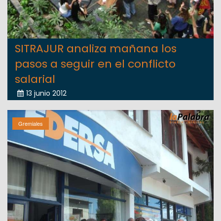
SITRAJUR analiza mañana los
pasos a seguir en el conflicto
salarial
13 junio 2012
Gremiales