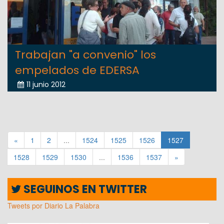
Trabajan "a convenio" los
empelados de EDERSA
11 junio 2012
«
1
2
...
1524
1525
1526
1527
1528
1529
1530
...
1536
1537
»
SEGUINOS EN TWITTER
Tweets por Diario La Palabra