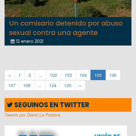
Un comisario detenido por abuso
sexual contra una agente
12 enero 2021
«
1
2
...
102
103
104
105
106
107
108
...
124
125
»
SEGUINOS EN TWITTER
Tweets por Diario La Palabra